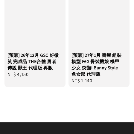
[預購] 26年12月 GSC 好微
[預購] 27年1月 壽屋 組裝
笑 完成品 THE合體 勇者
模型 FAG 骨裝機娘 機甲
傳說 獸王 代理版 再販
少女 突伽I Bunny Style
Regular
NT$ 4,150
兔女郎 代理版
Regular
NT$ 1,140
price
price