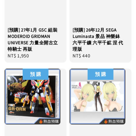
[預購] 27年1月 GSC 組裝
[預購] 26年12月 SEGA
MODEROID GRIDMAN
Luminasta 景品 神樂鉢
UNIVERSE 力量全開古立
六平千鑛 六平千鉱 涅 代
特騎士 再販
理版
Regular
NT$ 1,950
Regular
NT$ 440
price
price
預 購
預 購