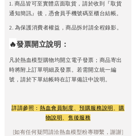
1. 商品皆可至實體店面取貨，請於收到『取貨
通知簡訊』後，憑會員手機號碼至櫃台結帳。
2. 為保護消費者權益，商品拆封請全程錄影。
🔥
發票開立說明：
凡於熱血模型購物均開立電子發票；商品寄出
時將附上訂單明細及發票。若需開立統一編
號，請於下單結帳時在訂單備註中說明。
詳請參照：
熱血會員制度
、
預購服務說明
、
購
物說明
、
售後服務
[如有任何疑問請洽熱血模型粉專聯繫，謝謝]