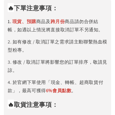
🔥
下單注意事項：
1.
現貨、預購
商品及
跨月份
商品請勿合併結
帳，如遇以上情況將直接取消訂單不另通知。
2. 如有修改 / 取消訂單之需求請主動聯繫熱血模
型粉專。
3. 修改 / 取消訂單將影響您的訂單排序，敬請見
諒。
4. 於官網下單使用「現金、轉帳、超商取貨付
款」，最高可獲得
6%
會員點數
。
🔥
取貨注意事項：