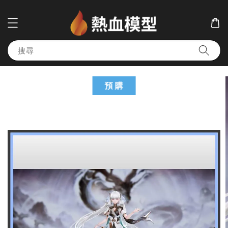
搜尋
預 購