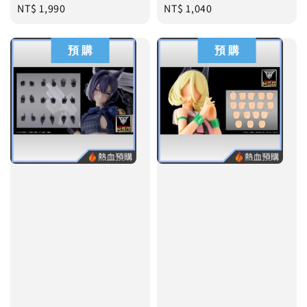
Regular
NT$ 1,990
Regular
NT$ 1,040
price
price
預 購
預 購