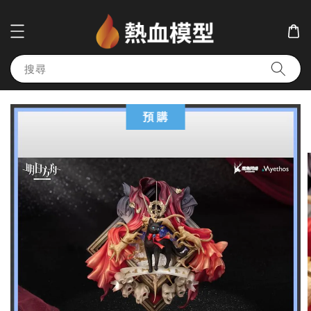
搜尋
預 購