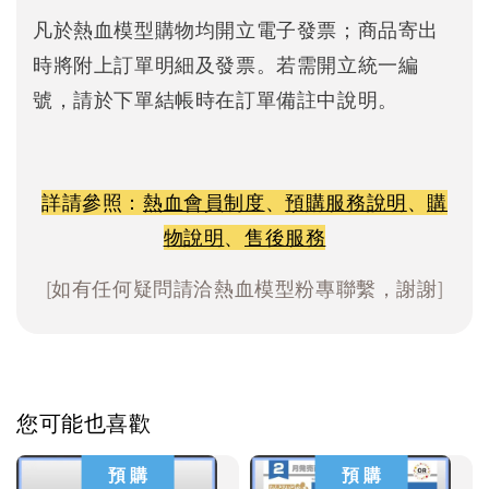
凡於熱血模型購物均開立電子發票；商品寄出
時將附上訂單明細及發票。若需開立統一編
號，請於下單結帳時在訂單備註中說明。
詳請參照：
熱血會員制度
、
預購服務說明
、
購
物說明
、
售後服務
[如有任何疑問請洽熱血模型粉專聯繫，謝謝]
您可能也喜歡
預 購
預 購