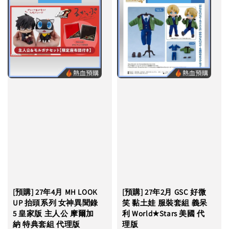
[預購] 27年4月 MH LOOK
[預購] 27年2月 GSC 好微
UP 抬頭系列 女神異聞錄
笑 黏土娃 服裝套組 義呆
5 皇家版 主人公 摩爾加
利 World★Stars 美國 代
納 特典套組 代理版
理版