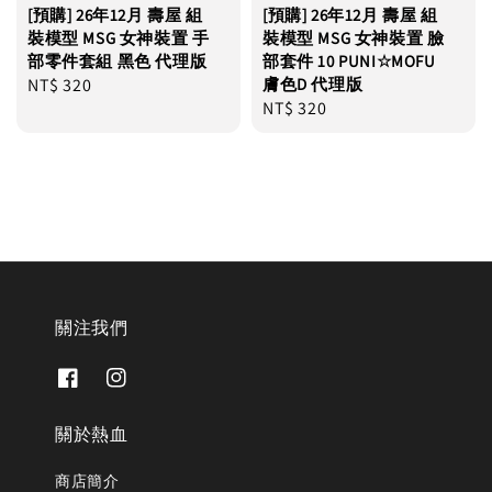
[預購] 26年12月 壽屋 組
[預購] 26年12月 壽屋 組
裝模型 MSG 女神裝置 手
裝模型 MSG 女神裝置 臉
部零件套組 黑色 代理版
部套件 10 PUNI☆MOFU
Regular
NT$ 320
膚色D 代理版
Regular
NT$ 320
price
price
關注我們
關於熱血
商店簡介