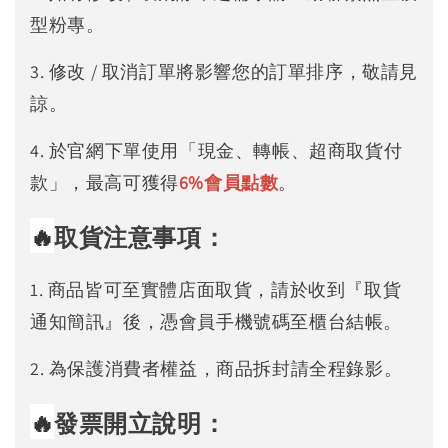
型粉專。
3. 修改 / 取消訂單將影響您的訂單排序，敬請見
諒。
4. 於官網下單使用「現金、轉帳、超商取貨付
款」，最高可獲得
6%
會員點數
。
🔥
取貨注意事項：
1. 商品皆可至實體店面取貨，請於收到『取貨
通知簡訊』後，憑會員手機號碼至櫃台結帳。
2. 為保護消費者權益，商品拆封請全程錄影。
🔥
發票開立說明：