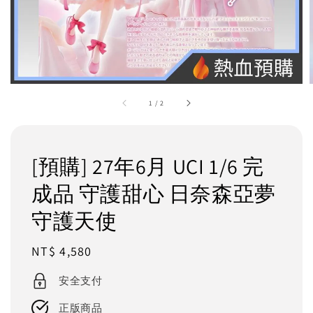
1
/
2
[預購] 27年6月 UCI 1/6 完
成品 守護甜心 日奈森亞夢
守護天使
Regular
NT$ 4,580
price
安全支付
正版商品