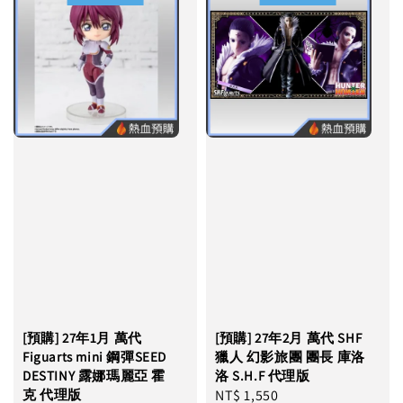
[預購] 27年1月 萬代
[預購] 27年2月 萬代 SHF
Figuarts mini 鋼彈SEED
獵人 幻影旅團 團長 庫洛
DESTINY 露娜瑪麗亞 霍
洛 S.H.F 代理版
克 代理版
Regular
NT$ 1,550