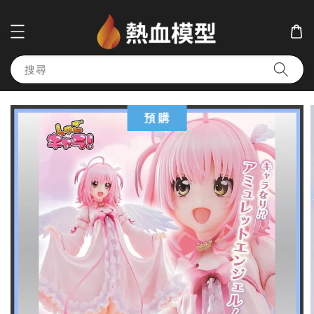
搜尋
預 購