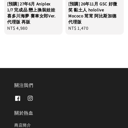
[預購] 27年6月 Aniplex
[預購] 26年11月 GSC 好微
1/7 完成品 戀上換裝娃娃
笑 黏土人 hololive
喜多川海夢 賽車女郎Ver.
Mococo 茸茸 阿比斯加德
代理版 再販
代理版
Regular
NT$ 4,980
Regular
NT$ 1,470
price
price
關注我們
關於熱血
商店簡介