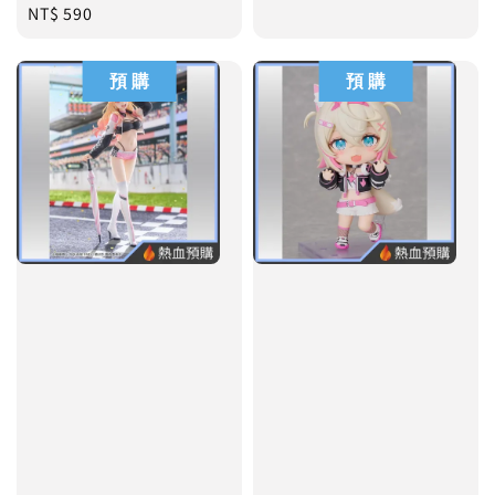
Regular
NT$ 590
price
price
預 購
預 購