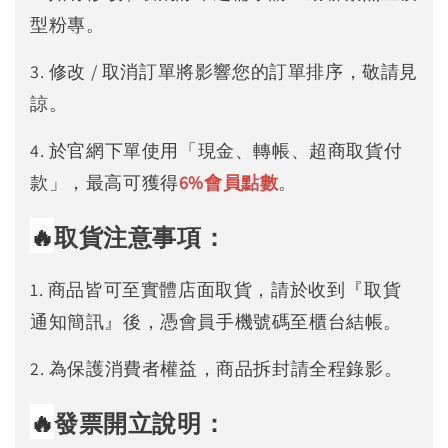
型粉專。
3. 修改 / 取消訂單將影響您的訂單排序，敬請見
諒。
4. 於官網下單使用「現金、轉帳、超商取貨付
款」，最高可獲得
6%
會員點數
。
🔥
取貨注意事項：
1. 商品皆可至實體店面取貨，請於收到『取貨
通知簡訊』後，憑會員手機號碼至櫃台結帳。
2. 為保護消費者權益，商品拆封請全程錄影。
🔥
發票開立說明：