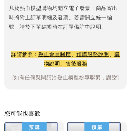
凡於熱血模型購物均開立電子發票；商品寄出
時將附上訂單明細及發票。若需開立統一編
號，請於下單結帳時在訂單備註中說明。
詳請參照：
熱血會員制度
、
預購服務說明
、
購
物說明
、
售後服務
[如有任何疑問請洽熱血模型粉專聯繫，謝謝]
您可能也喜歡
預 購
預 購