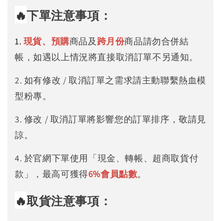
🔥
下單注意事項：
1.
現貨、預購
商品及
跨月份
商品請勿合併結
帳，如遇以上情況將直接取消訂單不另通知。
2. 如有修改 / 取消訂單之需求請主動聯繫熱血模
型粉專。
3. 修改 / 取消訂單將影響您的訂單排序，敬請見
諒。
4. 於官網下單使用「現金、轉帳、超商取貨付
款」，最高可獲得
6%
會員點數
。
🔥
取貨注意事項：