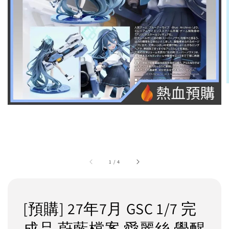
1
/
4
[預購] 27年7月 GSC 1/7 完
成品 蔚藍檔案 愛麗絲 覺醒