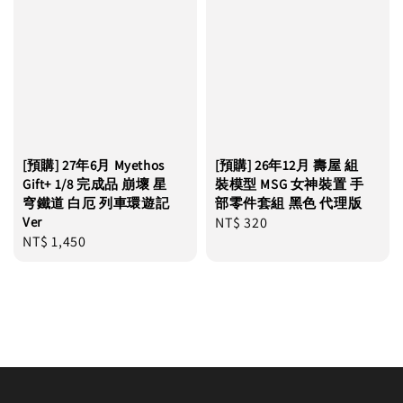
[預購] 27年6月 Myethos
[預購] 26年12月 壽屋 組
Gift+ 1/8 完成品 崩壞 星
裝模型 MSG 女神裝置 手
穹鐵道 白厄 列車環遊記
部零件套組 黑色 代理版
Ver
Regular
NT$ 320
Regular
NT$ 1,450
price
price