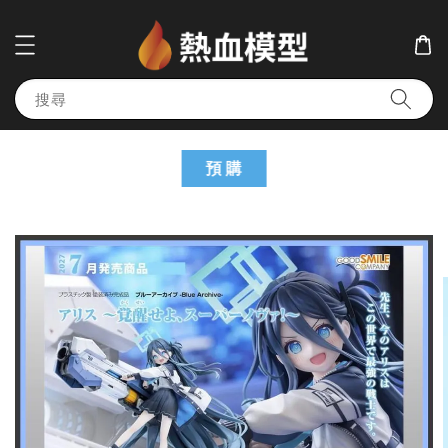
搜尋
預 購