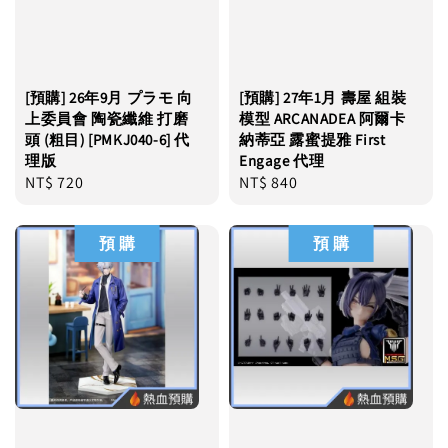
[預購] 26年9月 プラモ 向
[預購] 27年1月 壽屋 組裝
上委員會 陶瓷纖維 打磨
模型 ARCANADEA 阿爾卡
頭 (粗目) [PMKJ040-6] 代
納蒂亞 露蜜提雅 First
理版
Engage 代理
Regular
NT$ 720
Regular
NT$ 840
price
price
預 購
預 購