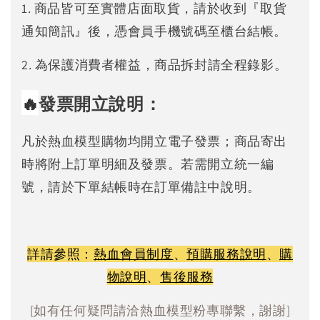
1. 商品皆可至實體店面取貨，請於收到『取貨
通知簡訊』後，憑會員手機號碼至櫃台結帳。
2. 為保護消費者權益，商品拆封請全程錄影。
🔥
發票開立說明：
凡於熱血模型購物均開立電子發票；商品寄出
時將附上訂單明細及發票。若需開立統一編
號，請於下單結帳時在訂單備註中說明。
詳請參照：
熱血會員制度
、
預購服務說明
、
購
物說明
、
售後服務
[如有任何疑問請洽熱血模型粉專聯繫，謝謝]