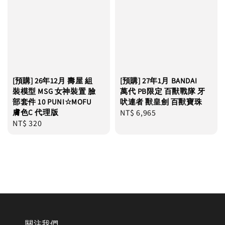
[預購] 26年12月 壽屋 組
[預購] 27年1月 BANDAI
裝模型 MSG 女神裝置 臉
萬代 PB限定 百獸戰隊 牙
部套件 10 PUNI☆MOFU
吠連者 獸皇劍 百獸寶珠
膚色C 代理版
Regular
NT$ 6,965
Regular
NT$ 320
price
price
關注我們