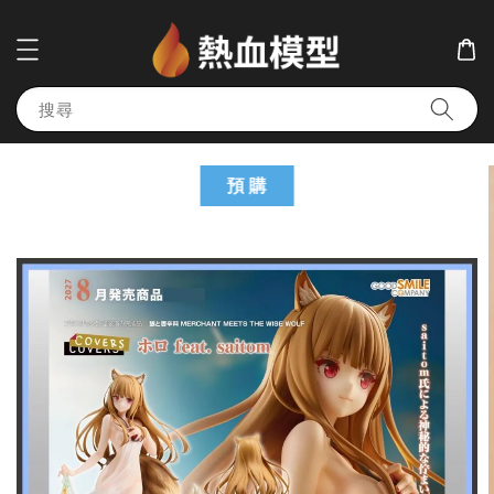
搜尋
預 購