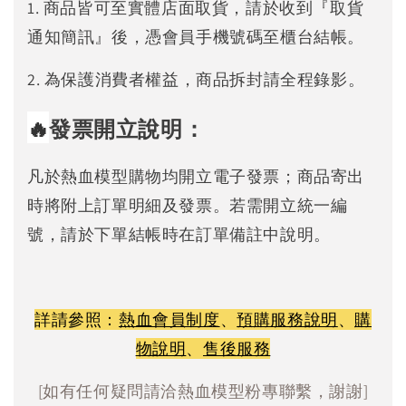
1. 商品皆可至實體店面取貨，請於收到『取貨
通知簡訊』後，憑會員手機號碼至櫃台結帳。
2. 為保護消費者權益，商品拆封請全程錄影。
🔥
發票開立說明：
凡於熱血模型購物均開立電子發票；商品寄出
時將附上訂單明細及發票。若需開立統一編
號，請於下單結帳時在訂單備註中說明。
詳請參照：
熱血會員制度
、
預購服務說明
、
購
物說明
、
售後服務
[如有任何疑問請洽熱血模型粉專聯繫，謝謝]