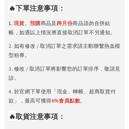
🔥
下單注意事項：
1.
現貨、預購
商品及
跨月份
商品請勿合併結
帳，如遇以上情況將直接取消訂單不另通知。
2. 如有修改 / 取消訂單之需求請主動聯繫熱血模
型粉專。
3. 修改 / 取消訂單將影響您的訂單排序，敬請見
諒。
4. 於官網下單使用「現金、轉帳、超商取貨付
款」，最高可獲得
6%
會員點數
。
🔥
取貨注意事項：