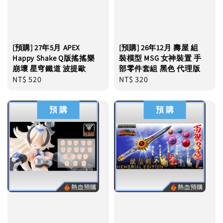
[預購] 27年5月 APEX
[預購] 26年12月 壽屋 組
Happy Shake Q版搖搖樂
裝模型 MSG 女神裝置 手
崩壞 星穹鐵道 波提歐
部零件套組 黑色 代理版
Regular
NT$ 520
Regular
NT$ 320
price
price
預 購
預 購