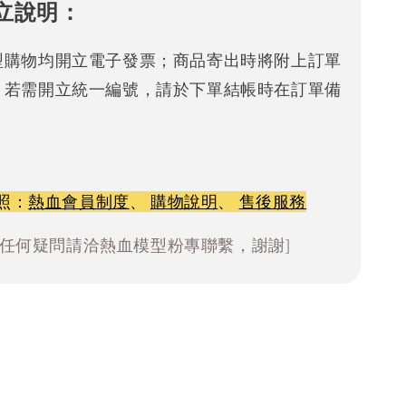
立說明：
型購物均開立電子發票；商品寄出時將附上訂單
。若需開立統一編號，請於下單結帳時在訂單備
照：
熱血會員制度
、
購物說明
、
售後服務
有任何疑問請洽熱血模型粉專聯繫，謝謝]