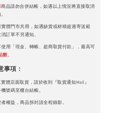
購
商品請勿合併結帳，如遇以上情況將直接取消
知。
存與實體門市共用，如遇缺貨或材積超過寄送範
取消訂單不另通知。
下單使用「現金、轉帳、超商取貨付款」，最高可
點數
。
意事項：
可至實體店面取貨，請於收到『取貨通知Mail』
手機號碼至櫃台結帳。
消費者權益，商品拆封請全程錄影。