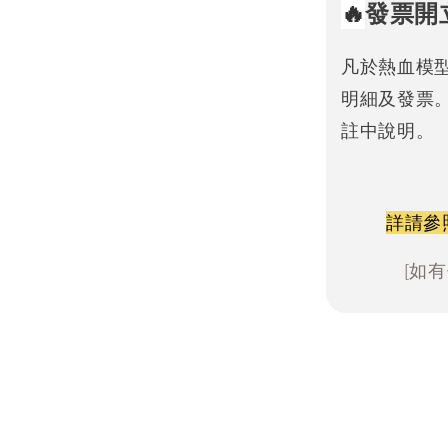
🔥
發票開
凡於熱血模
明細及發票
註中說明。
詳請參
[如