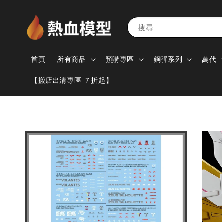
搜尋
首頁
所有商品
預購專區
鋼彈系列
萬代
【搬店出清專區-７折起】