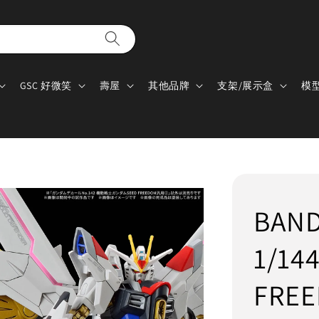
GSC 好微笑
壽屋
其他品牌
支架/展示盒
模
BAN
1/14
FRE