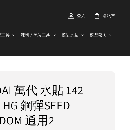
登入
購物車
型工具
漆料 / 塗裝工具
模型水貼
模型殺肉
DAI 萬代 水貼 142
4 HG 鋼彈SEED
EDOM 通用2