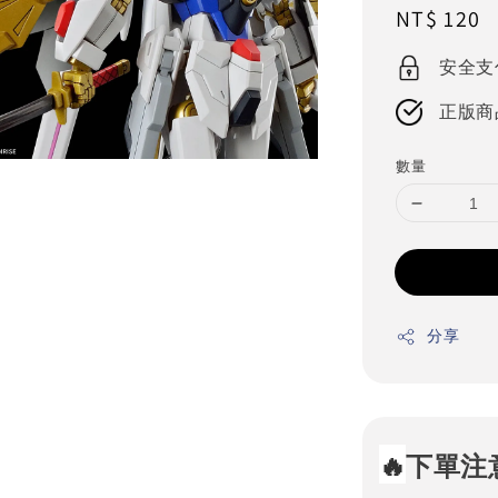
Regular
NT$ 120
price
安全支
正版商
數量
分享
🔥
下單注