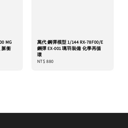
00 MG
萬代 鋼彈模型 1/144 RX-78F00/E
型 脈衝
鋼彈 EX-001 璃羽裝備 化學再循
環
Regular
NT$ 880
price