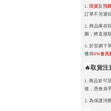
1.
現貨
及
預
訂單不另通
2. 商品庫
圍，將直接
3. 於官網
獲得
6%
會員
🔥
取貨注
1. 商品皆
後，憑會員
2. 為保護