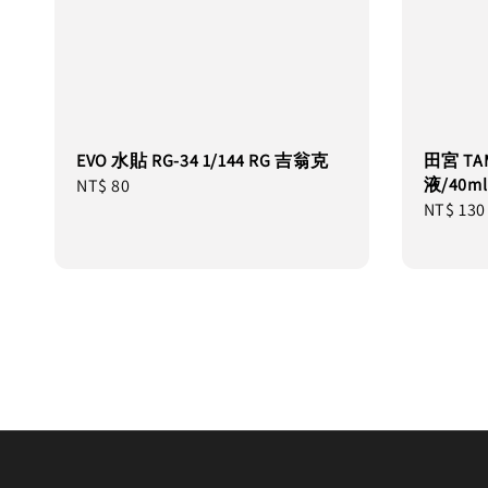
EVO 水貼 RG-34 1/144 RG 吉翁克
田宮 TA
液/40m
Regular
NT$ 80
Regular
NT$ 130
price
price