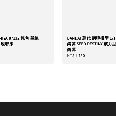
MIYA 87132 棕色 墨線
BANDAI 萬代 鋼彈模型 1/1
l 琺瑯漆
鋼彈 SEED DESTINY 威力
鋼彈
Regular
NT$ 1,150
price