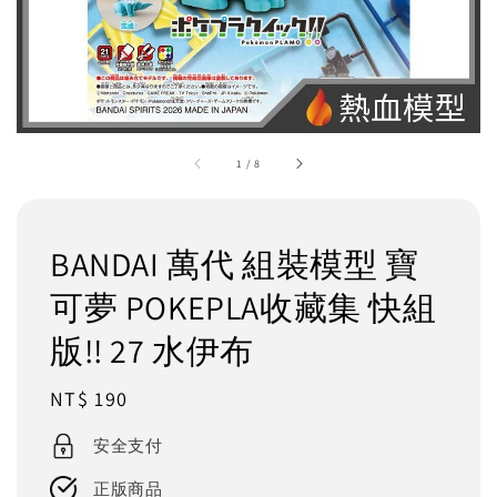
1
/
8
BANDAI 萬代 組裝模型 寶
可夢 POKEPLA收藏集 快組
版!! 27 水伊布
Regular
NT$ 190
price
安全支付
正版商品