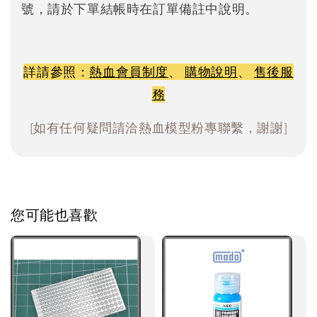
號，請於下單結帳時在訂單備註中說明。
詳請參照：
熱血會員制度
、
購物說明
、
售後服
務
[如有任何疑問請洽熱血模型粉專聯繫，謝謝]
您可能也喜歡