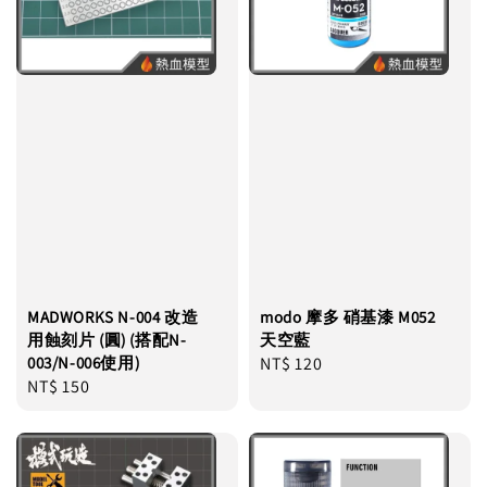
MADWORKS N-004 改造
modo 摩多 硝基漆 M052
用蝕刻片 (圓) (搭配N-
天空藍
003/N-006使用)
Regular
NT$ 120
Regular
NT$ 150
price
price