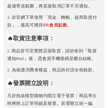
超過寄送範圍，將直接取消訂單不另通知。
3. 於官網下單使用「現金、轉帳、超商取貨付
款」，最高可獲得
6%
會員點數
。
🔥
取貨注意事項：
1. 商品皆可至實體店面取貨，請於收到『取貨
通知Mail』後，憑會員手機號碼至櫃台結帳。
2. 為保護消費者權益，商品拆封請全程錄影。
🔥
發票開立說明：
凡於熱血模型購物均開立電子發票；商品寄出
時將附上訂單明細及發票。若需開立統一編