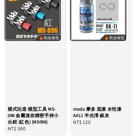
模式玩造 模型工具 MS-
modo 摩多 底漆 水性漆
096 金屬迷你精密手持小
AK11 半光澤 銀灰
台鉗 (紅色) (MS096)
Regular
NT$ 120
Regular
NT$ 360
price
price