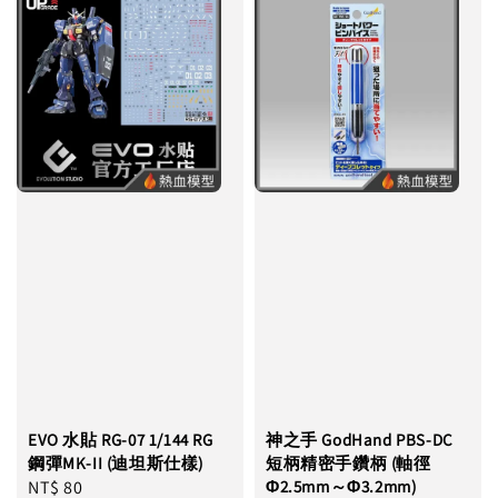
EVO 水貼 RG-07 1/144 RG
神之手 GodHand PBS-DC
鋼彈MK-II (迪坦斯仕樣)
短柄精密手鑽柄 (軸徑
Regular
NT$ 80
Φ2.5mm～Φ3.2mm)