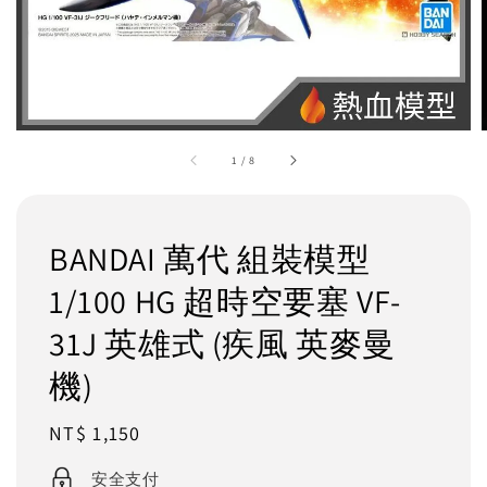
1
/
8
BANDAI 萬代 組裝模型
1/100 HG 超時空要塞 VF-
31J 英雄式 (疾風 英麥曼
機)
Regular
NT$ 1,150
price
安全支付