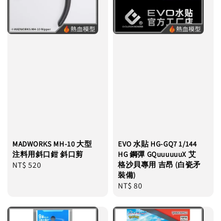
MADWORKS MH-10 大型
EVO 水貼 HG-GQ7 1/144
注料用斜口鉗 斜口剪
HG 鋼彈 GQuuuuuuX 艾
Regular
NT$ 520
格沙貝專用 吉昂 (白瓷矛
裝備)
price
Regular
NT$ 80
price