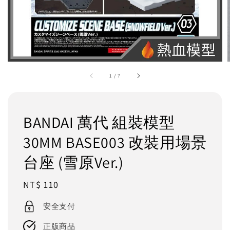
1
/
7
BANDAI 萬代 組裝模型
30MM BASE003 改裝用場景
台座 (雪原Ver.)
Regular
NT$ 110
price
安全支付
正版商品