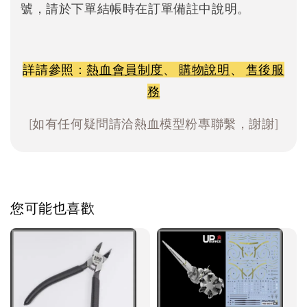
號，請於下單結帳時在訂單備註中說明。
詳請參照：
熱血會員制度
、
購物說明
、
售後服
務
[如有任何疑問請洽熱血模型粉專聯繫，謝謝]
您可能也喜歡