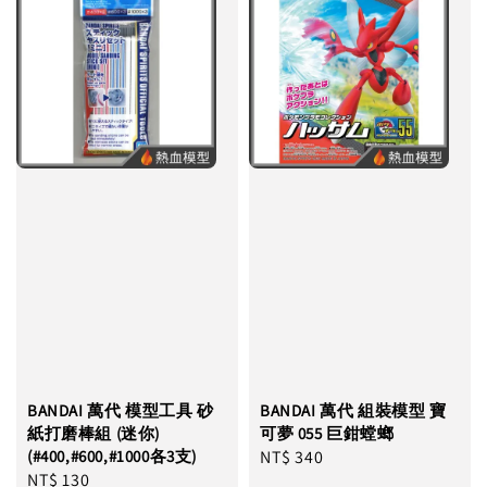
BANDAI 萬代 模型工具 砂
BANDAI 萬代 組裝模型 寶
紙打磨棒組 (迷你)
可夢 055 巨鉗螳螂
(#400,#600,#1000各3支)
Regular
NT$ 340
Regular
NT$ 130
price