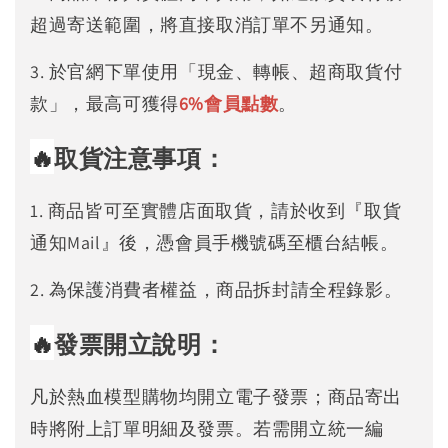
超過寄送範圍，將直接取消訂單不另通知。
3. 於官網下單使用「現金、轉帳、超商取貨付
款」，最高可獲得
6%
會員點數
。
🔥
取貨注意事項：
1. 商品皆可至實體店面取貨，請於收到『取貨
通知Mail』後，憑會員手機號碼至櫃台結帳。
2. 為保護消費者權益，商品拆封請全程錄影。
🔥
發票開立說明：
凡於熱血模型購物均開立電子發票；商品寄出
時將附上訂單明細及發票。若需開立統一編