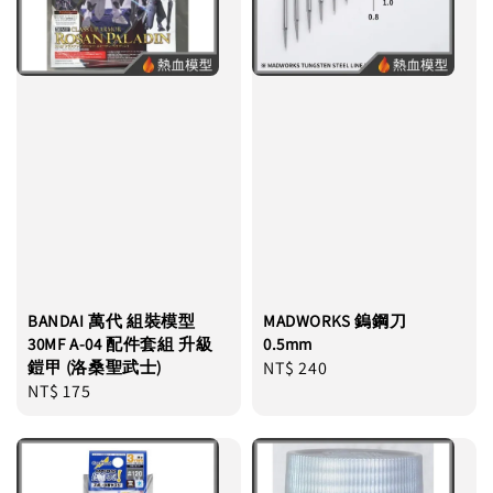
BANDAI 萬代 組裝模型
MADWORKS 鎢鋼刀
30MF A-04 配件套組 升級
0.5mm
鎧甲 (洛桑聖武士)
Regular
NT$ 240
Regular
NT$ 175
price
price