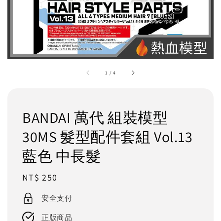
1
/
4
BANDAI 萬代 組裝模型
30MS 髮型配件套組 Vol.13
藍色 中長髮
Regular
NT$ 250
price
安全支付
正版商品