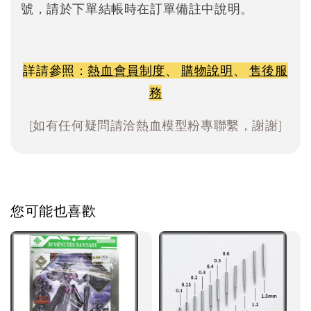
號，請於下單結帳時在訂單備註中說明。
詳請參照：
熱血會員制度
、
購物說明
、
售後服
務
[如有任何疑問請洽熱血模型粉專聯繫，謝謝]
您可能也喜歡