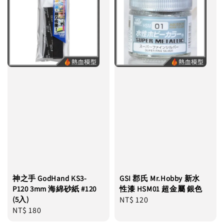
神之手 GodHand KS3-
GSI 郡氏 Mr.Hobby 新水
P120 3mm 海綿砂紙 #120
性漆 HSM01 超金屬 銀色
(5入)
Regular
NT$ 120
Regular
NT$ 180
price
price