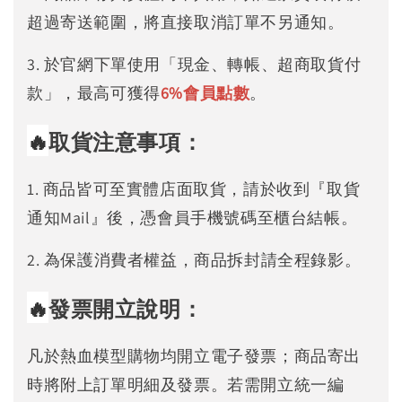
超過寄送範圍，將直接取消訂單不另通知。
3. 於官網下單使用「現金、轉帳、超商取貨付
款」，最高可獲得
6%
會員點數
。
🔥
取貨注意事項：
1. 商品皆可至實體店面取貨，請於收到『取貨
通知Mail』後，憑會員手機號碼至櫃台結帳。
2. 為保護消費者權益，商品拆封請全程錄影。
🔥
發票開立說明：
凡於熱血模型購物均開立電子發票；商品寄出
時將附上訂單明細及發票。若需開立統一編