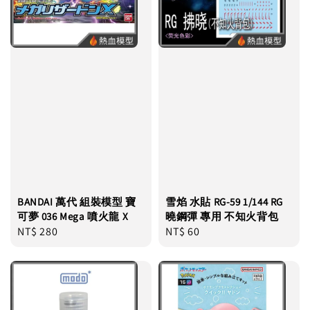
BANDAI 萬代 組裝模型 寶
雪焰 水貼 RG-59 1/144 RG
可夢 036 Mega 噴火龍 X
曉鋼彈 專用 不知火背包
Regular
NT$ 280
Regular
NT$ 60
price
price