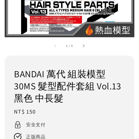
1
/
4
BANDAI 萬代 組裝模型
30MS 髮型配件套組 Vol.13
黑色 中長髮
Regular
NT$ 150
price
安全支付
正版商品