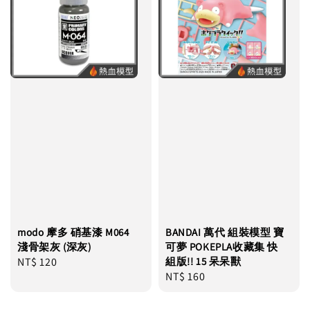
modo 摩多 硝基漆 M064
BANDAI 萬代 組裝模型 寶
淺骨架灰 (深灰)
可夢 POKEPLA收藏集 快
Regular
NT$ 120
組版!! 15 呆呆獸
Regular
NT$ 160
price
price