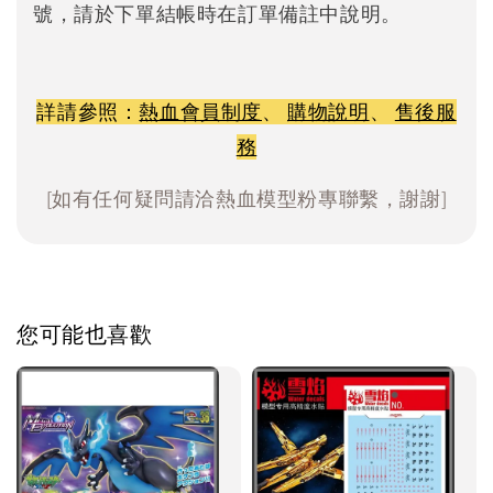
號，請於下單結帳時在訂單備註中說明。
詳請參照：
熱血會員制度
、
購物說明
、
售後服
務
[如有任何疑問請洽熱血模型粉專聯繫，謝謝]
您可能也喜歡