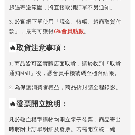
超過寄送範圍，將直接取消訂單不另通知。
3. 於官網下單使用「現金、轉帳、超商取貨付
款」，最高可獲得
6%
會員點數
。
🔥
取貨注意事項：
1. 商品皆可至實體店面取貨，請於收到『取貨
通知Mail』後，憑會員手機號碼至櫃台結帳。
2. 為保護消費者權益，商品拆封請全程錄影。
🔥
發票開立說明：
凡於熱血模型購物均開立電子發票；商品寄出
時將附上訂單明細及發票。若需開立統一編