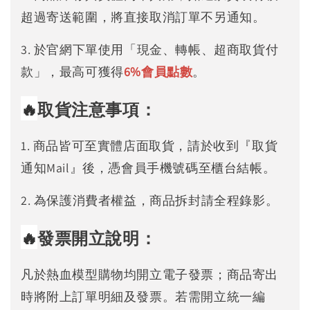
超過寄送範圍，將直接取消訂單不另通知。
3. 於官網下單使用「現金、轉帳、超商取貨付
款」，最高可獲得
6%
會員點數
。
🔥
取貨注意事項：
1. 商品皆可至實體店面取貨，請於收到『取貨
通知Mail』後，憑會員手機號碼至櫃台結帳。
2. 為保護消費者權益，商品拆封請全程錄影。
🔥
發票開立說明：
凡於熱血模型購物均開立電子發票；商品寄出
時將附上訂單明細及發票。若需開立統一編