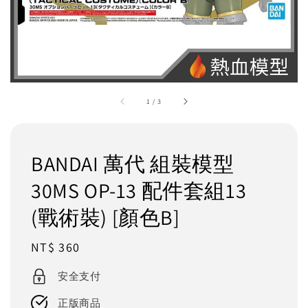
1
/
3
BANDAI 萬代 組裝模型
30MS OP-13 配件套組13
(戰術裝) [顏色B]
Regular
NT$ 360
price
安全支付
正版商品