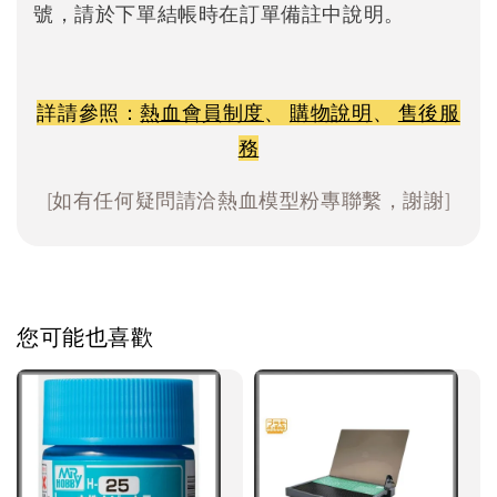
號，請於下單結帳時在訂單備註中說明。
詳請參照：
熱血會員制度
、
購物說明
、
售後服
務
[如有任何疑問請洽熱血模型粉專聯繫，謝謝]
您可能也喜歡