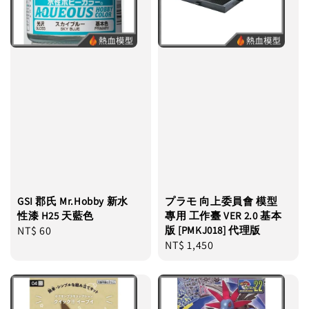
GSI 郡氏 Mr.Hobby 新水
プラモ 向上委員會 模型
性漆 H25 天藍色
專用 工作臺 VER 2.0 基本
Regular
NT$ 60
版 [PMKJ018] 代理版
Regular
NT$ 1,450
price
price