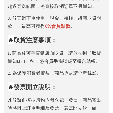
超過寄送範圍，將直接取消訂單不另通知。
3. 於官網下單使用「現金、轉帳、超商取貨付
款」，最高可獲得
6%
會員點數
。
🔥
取貨注意事項：
1. 商品皆可至實體店面取貨，請於收到『取貨
通知Mail』後，憑會員手機號碼至櫃台結帳。
2. 為保護消費者權益，商品拆封請全程錄影。
🔥
發票開立說明：
凡於熱血模型購物均開立電子發票；商品寄出
時將附上訂單明細及發票。若需開立統一編