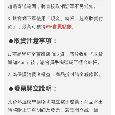
超過寄送範圍，將直接取消訂單不另通知。
3. 於官網下單使用「現金、轉帳、超商取貨付
款」，最高可獲得
6%
會員點數
。
🔥
取貨注意事項：
1. 商品皆可至實體店面取貨，請於收到『取貨
通知Mail』後，憑會員手機號碼至櫃台結帳。
2. 為保護消費者權益，商品拆封請全程錄影。
🔥
發票開立說明：
凡於熱血模型購物均開立電子發票；商品寄出
時將附上訂單明細及發票。若需開立統一編