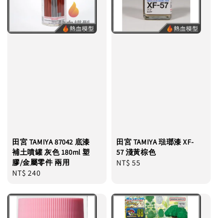
田宮 TAMIYA 87042 底漆
田宮 TAMIYA 琺瑯漆 XF-
補土噴罐 灰色 180ml 塑
57 淺黃棕色
膠/金屬零件 兩用
Regular
NT$ 55
Regular
NT$ 240
price
price