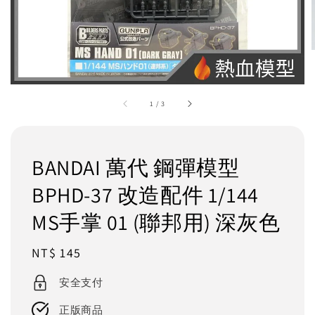
1
/
3
BANDAI 萬代 鋼彈模型
BPHD-37 改造配件 1/144
MS手掌 01 (聯邦用) 深灰色
Regular
NT$ 145
price
安全支付
正版商品