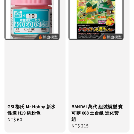
GSI 郡氏 Mr.Hobby 新水
BANDAI 萬代 組裝模型 寶
性漆 H19 桃粉色
可夢 008 土台龜 進化套
Regular
NT$ 60
組
Regular
NT$ 215
price
price