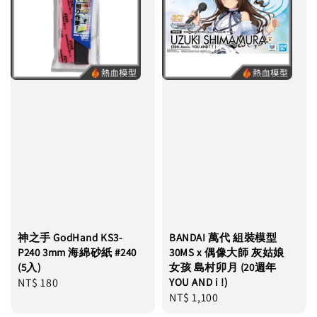
神之手 GodHand KS3-
BANDAI 萬代 組裝模型
P240 3mm 海綿砂紙 #240
30MS x 偶像大師 灰姑娘
(5入)
女孩 島村卯月 (20週年
Regular
NT$ 180
YOU AND i !)
Regular
NT$ 1,100
price
price