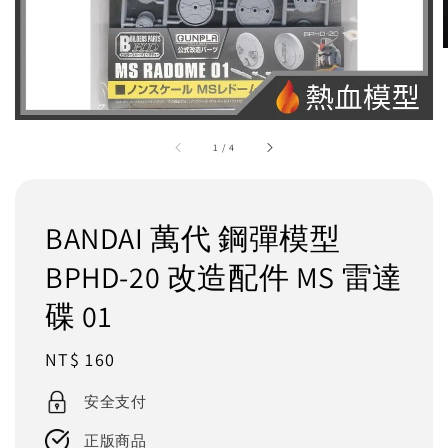
1
/
4
BANDAI 萬代 鋼彈模型
BPHD-20 改造配件 MS 雷達
碟 01
Regular
NT$ 160
price
安全支付
正版商品