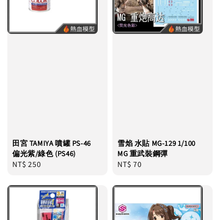
田宮 TAMIYA 噴罐 PS-46
雪焰 水貼 MG-129 1/100
偏光紫/綠色 (PS46)
MG 重武裝鋼彈
Regular
NT$ 250
Regular
NT$ 70
price
price