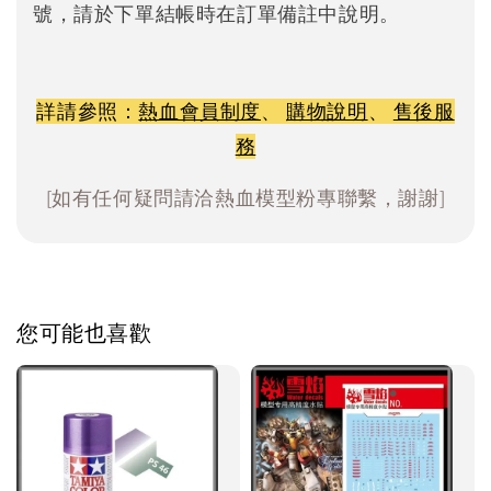
號，請於下單結帳時在訂單備註中說明。
詳請參照：
熱血會員制度
、
購物說明
、
售後服
務
[如有任何疑問請洽熱血模型粉專聯繫，謝謝]
您可能也喜歡