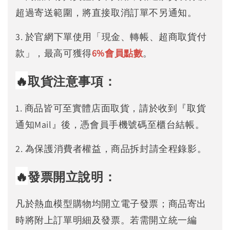
超過寄送範圍，將直接取消訂單不另通知。
3. 於官網下單使用「現金、轉帳、超商取貨付
款」，最高可獲得
6%
會員點數
。
🔥
取貨注意事項：
1. 商品皆可至實體店面取貨，請於收到『取貨
通知Mail』後，憑會員手機號碼至櫃台結帳。
2. 為保護消費者權益，商品拆封請全程錄影。
🔥
發票開立說明：
凡於熱血模型購物均開立電子發票；商品寄出
時將附上訂單明細及發票。若需開立統一編