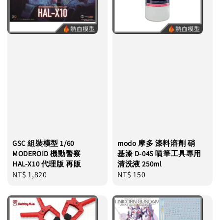
GSC 組裝模型 1/60
modo 摩多 漆料溶劑 硝
MODEROID 機動警察
基漆 D-04S 噴筆工具專用
HAL-X10 代理版 再販
清洗液 250ml
Regular
NT$ 1,820
Regular
NT$ 150
price
price