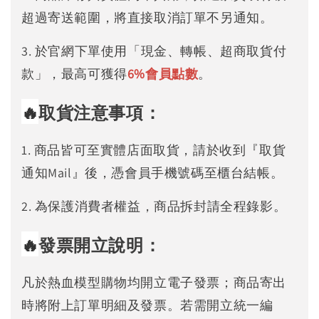
超過寄送範圍，將直接取消訂單不另通知。
3. 於官網下單使用「現金、轉帳、超商取貨付
款」，最高可獲得
6%
會員點數
。
🔥
取貨注意事項：
1. 商品皆可至實體店面取貨，請於收到『取貨
通知Mail』後，憑會員手機號碼至櫃台結帳。
2. 為保護消費者權益，商品拆封請全程錄影。
🔥
發票開立說明：
凡於熱血模型購物均開立電子發票；商品寄出
時將附上訂單明細及發票。若需開立統一編