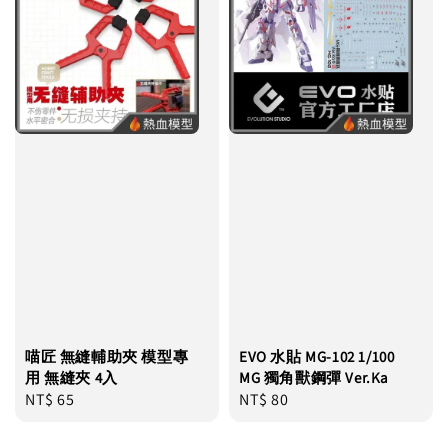
喵匠 無縫輔助夾 模型專
EVO 水貼 MG-102 1/100
用 無縫夾 4入
MG 獨角獸鋼彈 Ver.Ka
Regular
NT$ 65
Regular
NT$ 80
price
price