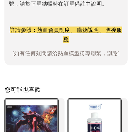
號，請於下單結帳時在訂單備註中說明。
詳請參照：
熱血會員制度
、
購物說明
、
售後服
務
[如有任何疑問請洽熱血模型粉專聯繫，謝謝]
您可能也喜歡