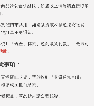
購
商品請勿合併結帳，如遇以上情況將直接取消
知。
存與實體門市共用，如遇缺貨或材積超過寄送範
取消訂單不另通知。
下單使用「現金、轉帳、超商取貨付款」，最高可
點數
。
意事項：
可至實體店面取貨，請於收到『取貨通知Mail』
手機號碼至櫃台結帳。
消費者權益，商品拆封請全程錄影。