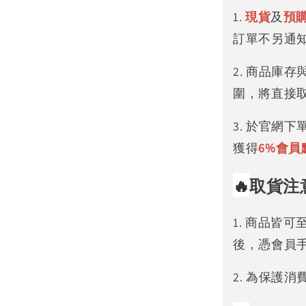
1.
現貨
及
預
訂單不另通
2. 商品庫
圍，將直接
3. 於官網
獲得
6%
會員
🔥
取貨注
1. 商品皆
後，憑會員
2. 為保護