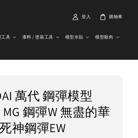
登入
購物車
型工具
漆料 / 塗裝工具
模型水貼
模型殺肉
DAI 萬代 鋼彈模型
00 MG 鋼彈W 無盡的華
 死神鋼彈EW