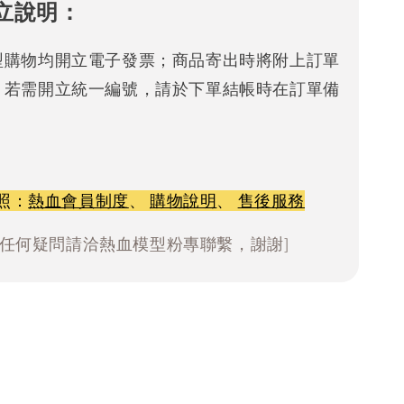
立說明：
型購物均開立電子發票；商品寄出時將附上訂單
。若需開立統一編號，請於下單結帳時在訂單備
照：
熱血會員制度
、
購物說明
、
售後服務
有任何疑問請洽熱血模型粉專聯繫，謝謝]