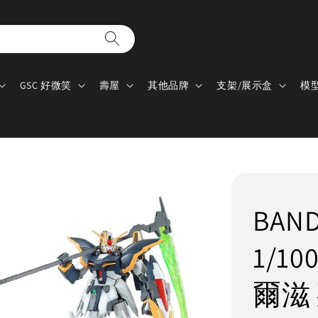
GSC 好微笑
壽屋
其他品牌
支架/展示盒
模
BAN
1/1
爾滋