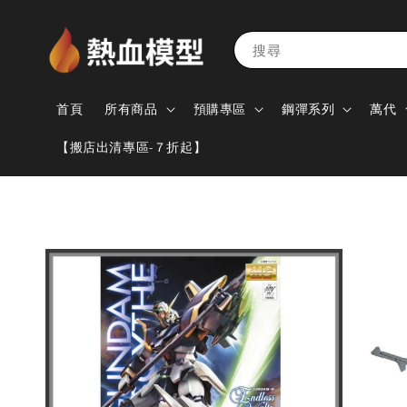
搜尋
首頁
所有商品
預購專區
鋼彈系列
萬代
【搬店出清專區-７折起】