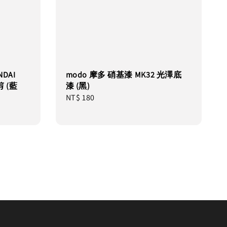
DAI
modo 摩多 硝基漆 MK32 光澤底
剪 (藍
漆 (黑)
Regular
NT$ 180
price