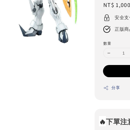
Regular
NT$ 1,00
price
安全支
正版商
數量
分享
🔥
下單注