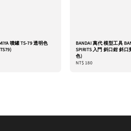
MIYA 噴罐 TS-79 透明色
BANDAI 萬代 模型工具 BAN
S79)
SPIRITS 入門 斜口鉗 斜口
色)
Regular
NT$ 180
price