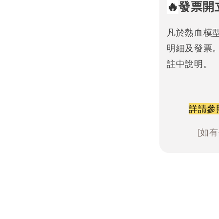
🔥
發票開
凡於熱血模
明細及發票
註中說明。
詳請參
[如