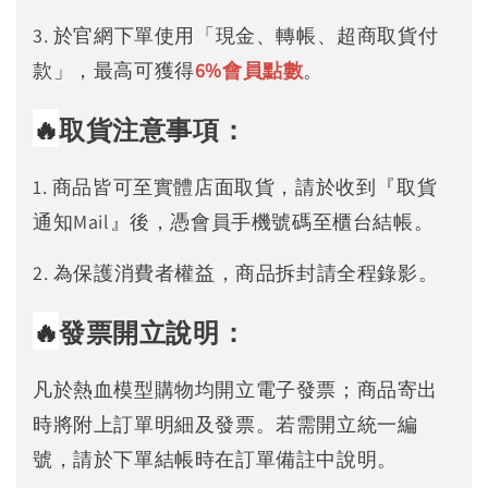
3. 於官網下單使用「現金、轉帳、超商取貨付
款」，最高可獲得
6%
會員點數
。
🔥
取貨注意事項：
1. 商品皆可至實體店面取貨，請於收到『取貨
通知Mail』後，憑會員手機號碼至櫃台結帳。
2. 為保護消費者權益，商品拆封請全程錄影。
🔥
發票開立說明：
凡於熱血模型購物均開立電子發票；商品寄出
時將附上訂單明細及發票。若需開立統一編
號，請於下單結帳時在訂單備註中說明。