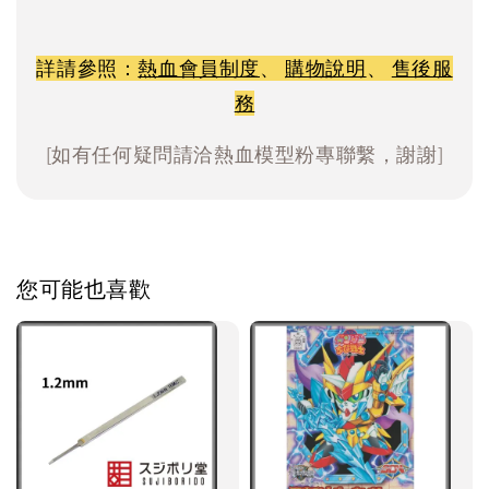
詳請參照：
熱血會員制度
、
購物說明
、
售後服
務
[如有任何疑問請洽熱血模型粉專聯繫，謝謝]
您可能也喜歡