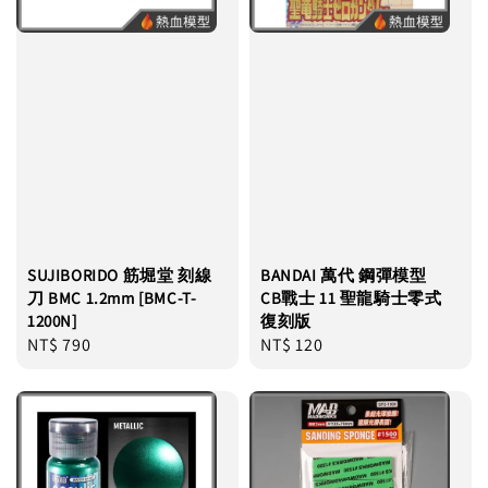
SUJIBORIDO 筋堀堂 刻線
BANDAI 萬代 鋼彈模型
刀 BMC 1.2mm [BMC-T-
CB戰士 11 聖龍騎士零式
1200N]
復刻版
Regular
NT$ 790
Regular
NT$ 120
price
price