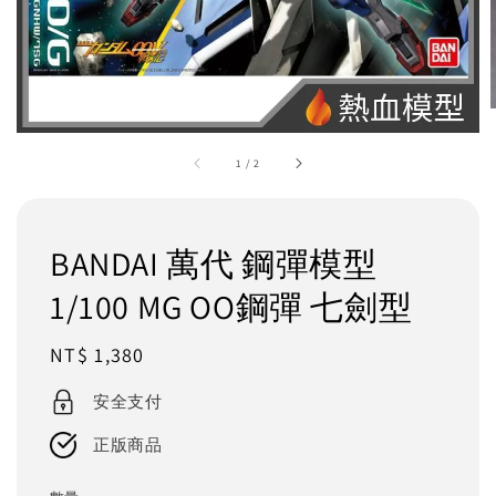
1
/
2
BANDAI 萬代 鋼彈模型
1/100 MG OO鋼彈 七劍型
Regular
NT$ 1,380
price
安全支付
正版商品