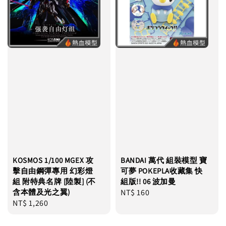
KOSMOS 1/100 MGEX 攻
BANDAI 萬代 組裝模型 寶
擊自由鋼彈專用 幻彩燈
可夢 POKEPLA收藏集 快
組 附特典名牌 [陸製] (不
組版!! 06 波加曼
含本體及光之翼)
Regular
NT$ 160
Regular
NT$ 1,260
price
price