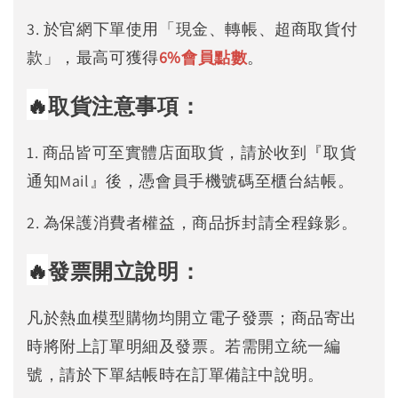
3. 於官網下單使用「現金、轉帳、超商取貨付
款」，最高可獲得
6%
會員點數
。
🔥
取貨注意事項：
1. 商品皆可至實體店面取貨，請於收到『取貨
通知Mail』後，憑會員手機號碼至櫃台結帳。
2. 為保護消費者權益，商品拆封請全程錄影。
🔥
發票開立說明：
凡於熱血模型購物均開立電子發票；商品寄出
時將附上訂單明細及發票。若需開立統一編
號，請於下單結帳時在訂單備註中說明。