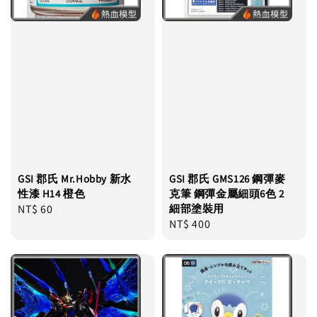
GSI 郡氏 Mr.Hobby 新水
GSI 郡氏 GMS126 鋼彈麥
性漆 H14 橙色
克筆 鋼彈金屬細頭6色 2
Regular
NT$ 60
細部塗裝用
Regular
NT$ 400
price
price