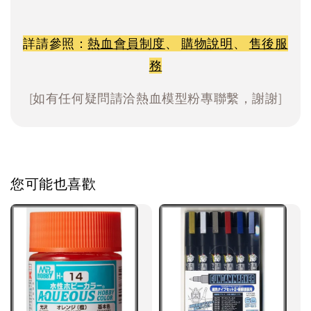
詳請參照：
熱血會員制度
、
購物說明
、
售後服
務
[如有任何疑問請洽熱血模型粉專聯繫，謝謝]
您可能也喜歡