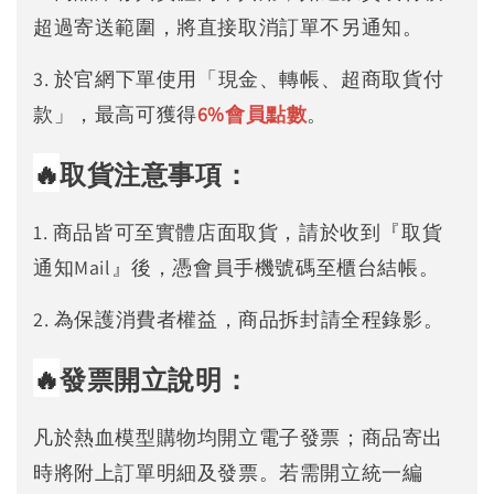
超過寄送範圍，將直接取消訂單不另通知。
3. 於官網下單使用「現金、轉帳、超商取貨付
款」，最高可獲得
6%
會員點數
。
🔥
取貨注意事項：
1. 商品皆可至實體店面取貨，請於收到『取貨
通知Mail』後，憑會員手機號碼至櫃台結帳。
2. 為保護消費者權益，商品拆封請全程錄影。
🔥
發票開立說明：
凡於熱血模型購物均開立電子發票；商品寄出
時將附上訂單明細及發票。若需開立統一編