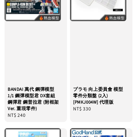
BANDAI 萬代 鋼彈模型
プラモ 向上委員會 模型
1/1 鋼彈模型君 DX套組
零件分類盤 (2入)
鋼彈君 鋼普拉君 (附框架
[PMKJ004W] 代理版
Ver. 重現零件)
Regular
NT$ 330
Regular
NT$ 240
price
price