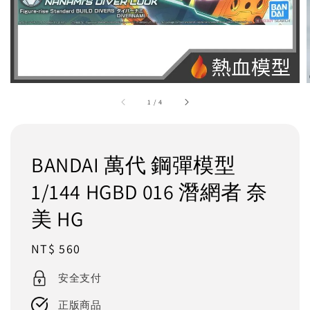
1
/
4
BANDAI 萬代 鋼彈模型
1/144 HGBD 016 潛網者 奈
美 HG
Regular
NT$ 560
price
安全支付
正版商品