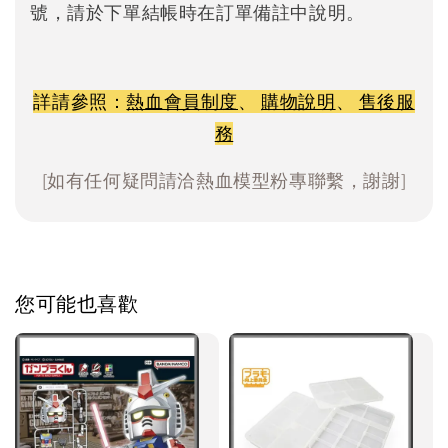
號，請於下單結帳時在訂單備註中說明。
詳請參照：
熱血會員制度
、
購物說明
、
售後服
務
[如有任何疑問請洽熱血模型粉專聯繫，謝謝]
您可能也喜歡