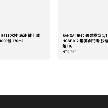
氏 B611 水性 底漆 補土噴
BANDAI 萬代 鋼彈模型 1/1
000號 170ml
HGBF 012 鋼彈創鬥者 沙
姐 HG
Regular
NT$ 750
price