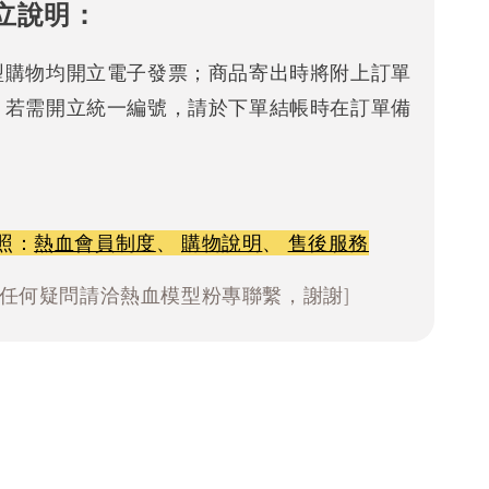
立說明：
型購物均開立電子發票；商品寄出時將附上訂單
。若需開立統一編號，請於下單結帳時在訂單備
照：
熱血會員制度
、
購物說明
、
售後服務
有任何疑問請洽熱血模型粉專聯繫，謝謝]