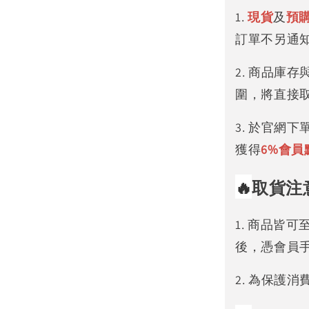
1.
現貨
及
預
訂單不另通
2. 商品庫
圍，將直接
3. 於官網
獲得
6%
會員
🔥
取貨注
1. 商品皆
後，憑會員
2. 為保護