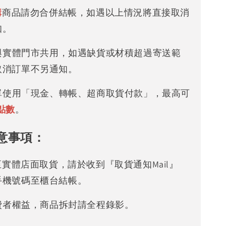
購
商品請勿合併結帳，如遇以上情況將直接取消
知。
存與實體門市共用，如遇缺貨或材積超過寄送範
取消訂單不另通知。
下單使用「現金、轉帳、超商取貨付款」，最高可
點數
。
意事項：
可至實體店面取貨，請於收到『取貨通知Mail』
手機號碼至櫃台結帳。
消費者權益，商品拆封請全程錄影。