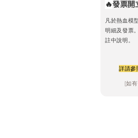
🔥
發票開
凡於熱血模
明細及發票
註中說明。
詳請參
[如