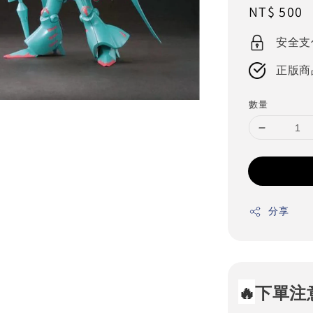
Regular
NT$ 500
price
安全支
正版商
數量
分享
🔥
下單注