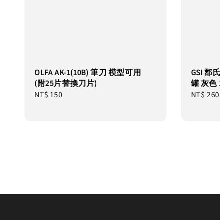
OLFA AK-1(10B) 筆刀 模型可用
GSI 郡
(附25片替換刀片)
罐 灰色 1
Regular
NT$ 150
Regular
NT$ 260
price
price