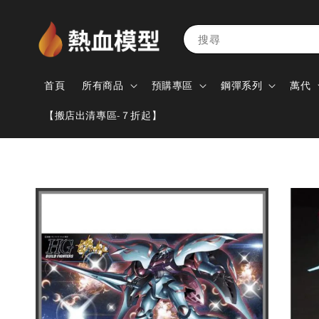
搜尋
首頁
所有商品
預購專區
鋼彈系列
萬代
【搬店出清專區-７折起】