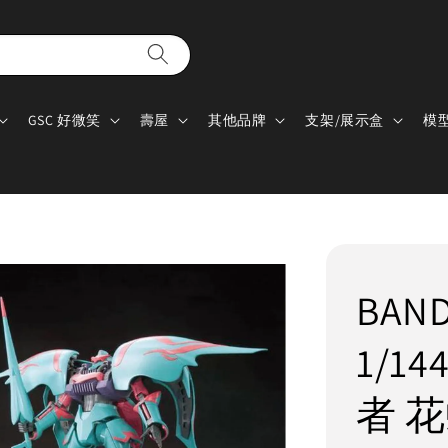
GSC 好微笑
壽屋
其他品牌
支架/展示盒
模
BAN
1/14
者 