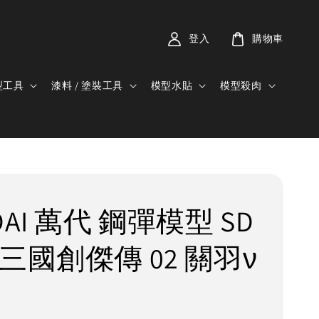
登入
購物車
型工具
漆料 / 塗裝工具
模型水貼
模型殺肉
DAI 萬代 鋼彈模型 SD
三國創傑傳 02 關羽ν