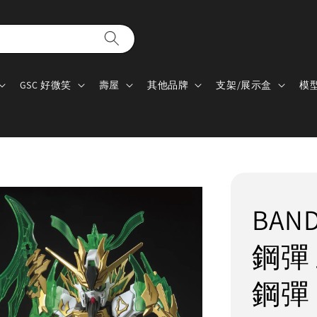
GSC 好微笑
壽屋
其他品牌
支架/展示盒
模
BAN
鋼彈 
鋼彈