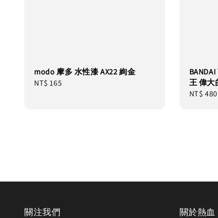
modo 摩多 水性漆 AX22 絢金
BANDA
王 偉大
Regular
NT$ 165
Regular
NT$ 480
price
price
關注我們
關於熱血