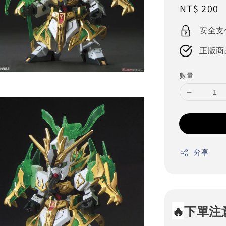
Regular
NT$ 200
price
安全支
正版商
數量
分享
🔥
下單注