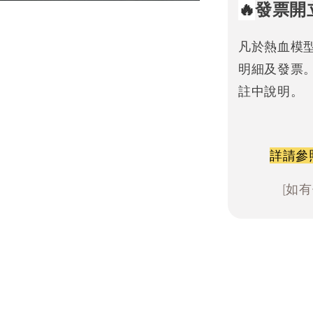
🔥
發票開
凡於熱血模
明細及發票
註中說明。
詳請參
[如