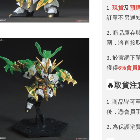
1.
現貨
及
預
訂單不另通
2. 商品庫
圍，將直接
3. 於官網
獲得
6%
會員
🔥
取貨注
1. 商品皆
後，憑會員
2. 為保護