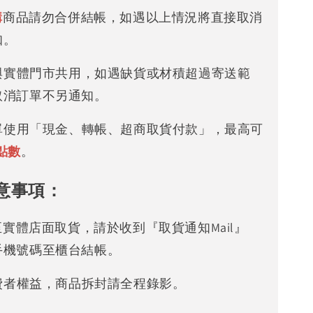
購
商品請勿合併結帳，如遇以上情況將直接取消
知。
存與實體門市共用，如遇缺貨或材積超過寄送範
取消訂單不另通知。
下單使用「現金、轉帳、超商取貨付款」，最高可
點數
。
意事項：
可至實體店面取貨，請於收到『取貨通知Mail』
手機號碼至櫃台結帳。
消費者權益，商品拆封請全程錄影。