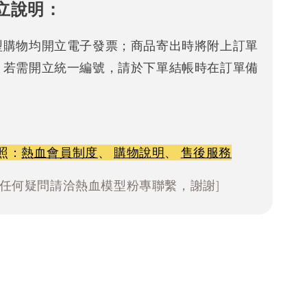
立說明：
型購物均開立電子發票；商品寄出時將附上訂單
。若需開立統一編號，請於下單結帳時在訂單備
照：
熱血會員制度
、
購物說明
、
售後服務
有任何疑問請洽熱血模型粉專聯繫，謝謝]