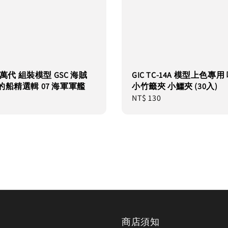
I 萬代 組裝模型 GSC 海賊
GIC TC-14A 模型上色專
的船精選輯 07 海軍軍艦
小竹籤夾 小鱷夾 (30入)
Regular
NT$ 130
price
商店須知