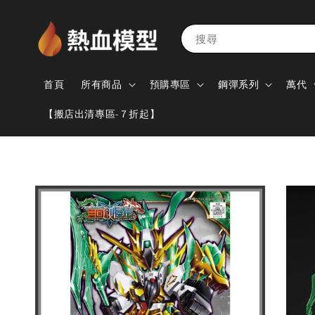
搜尋
首頁
所有商品
預購專區
鋼彈系列
萬代
【搬店出清專區-７折起】