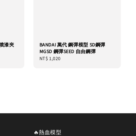
用 噴漆夾
BANDAI 萬代 鋼彈模型 SD鋼彈
MGSD 鋼彈SEED 自由鋼彈
Regular
NT$ 1,020
price
🔥熱血模型