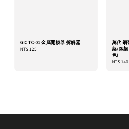
GIC TC-01 金屬開模器 拆解器
萬代 鋼彈
架/腳架 1
Regular
NT$ 125
色)
price
Regular
NT$ 140
price