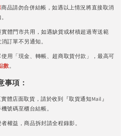
購
商品請勿合併結帳，如遇以上情況將直接取消
知。
存與實體門市共用，如遇缺貨或材積超過寄送範
取消訂單不另通知。
下單使用「現金、轉帳、超商取貨付款」，最高可
點數
。
意事項：
可至實體店面取貨，請於收到『取貨通知Mail』
手機號碼至櫃台結帳。
消費者權益，商品拆封請全程錄影。