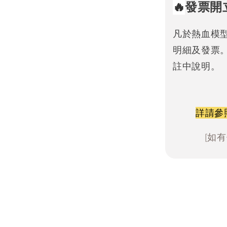
🔥
發票開
凡於熱血模
明細及發票
註中說明。
詳請參
[如