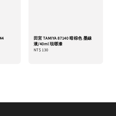
44
田宮 TAMIYA 87140 暗棕色 墨線
液/40ml 琺瑯漆
Regular
NT$ 130
price