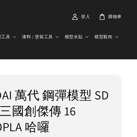
登入
購物車
型工具
漆料 / 塗裝工具
模型水貼
模型殺肉
DAI 萬代 鋼彈模型 SD
 三國創傑傳 16
OPLA 哈囉