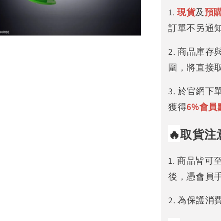
1.
現貨
及
預
訂單不另通
2. 商品庫
圍，將直接
3. 於官網
獲得
6%
會員
🔥
取貨注
1. 商品皆
後，憑會員
2. 為保護