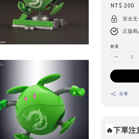
Regular
NT$ 200
price
安全支
正版商
數量
分享
🔥
下單注