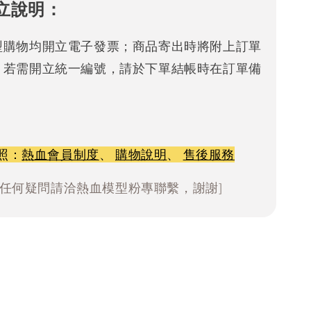
立說明：
型購物均開立電子發票；商品寄出時將附上訂單
。若需開立統一編號，請於下單結帳時在訂單備
照：
熱血會員制度
、
購物說明
、
售後服務
有任何疑問請洽熱血模型粉專聯繫，謝謝]