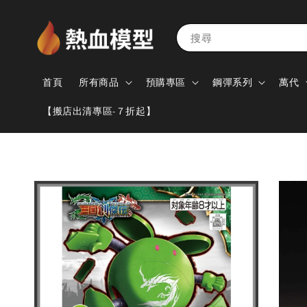
搜尋
首頁
所有商品
預購專區
鋼彈系列
萬代
【搬店出清專區-７折起】