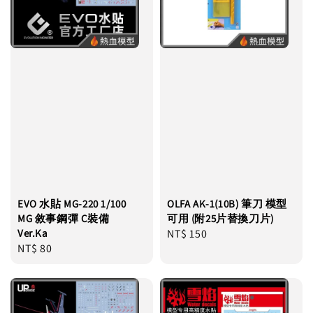
EVO 水貼 MG-220 1/100
OLFA AK-1(10B) 筆刀 模型
MG 敘事鋼彈 C裝備
可用 (附25片替換刀片)
Ver.Ka
Regular
NT$ 150
Regular
NT$ 80
price
price