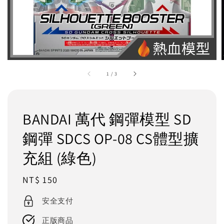
1
/
3
BANDAI 萬代 鋼彈模型 SD
鋼彈 SDCS OP-08 CS體型擴
充組 (綠色)
Regular
NT$ 150
price
安全支付
正版商品