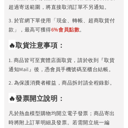
超過寄送範圍，將直接取消訂單不另通知。
3. 於官網下單使用「現金、轉帳、超商取貨付
款」，最高可獲得
6%
會員點數
。
🔥
取貨注意事項：
1. 商品皆可至實體店面取貨，請於收到『取貨
通知Mail』後，憑會員手機號碼至櫃台結帳。
2. 為保護消費者權益，商品拆封請全程錄影。
🔥
發票開立說明：
凡於熱血模型購物均開立電子發票；商品寄出
時將附上訂單明細及發票。若需開立統一編