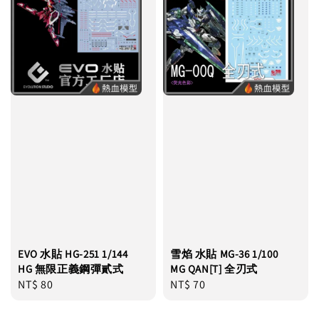
EVO 水貼 HG-251 1/144
雪焰 水貼 MG-36 1/100
HG 無限正義鋼彈貳式
MG QAN[T] 全刃式
Regular
NT$ 80
Regular
NT$ 70
price
price