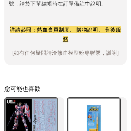
號，請於下單結帳時在訂單備註中說明。
詳請參照：
熱血會員制度
、
購物說明
、
售後服
務
[如有任何疑問請洽熱血模型粉專聯繫，謝謝]
您可能也喜歡