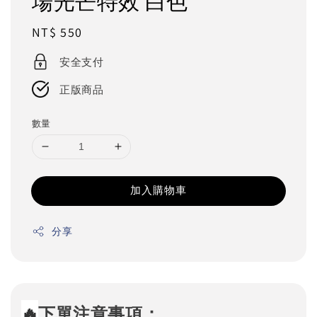
場光芒特效 白色
Regular
NT$ 550
price
安全支付
正版商品
數量
加入購物車
分享
🔥
下單注意事項：