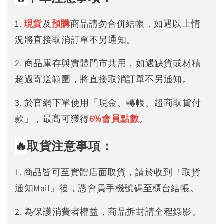
1.
現貨
及
預購
商品請勿合併結帳，如遇以上情
況將直接取消訂單不另通知。
2. 商品庫存與實體門市共用，如遇缺貨或材積
超過寄送範圍，將直接取消訂單不另通知。
3. 於官網下單使用「現金、轉帳、超商取貨付
款」，最高可獲得
6%
會員點數
。
🔥
取貨注意事項：
1. 商品皆可至實體店面取貨，請於收到『取貨
通知Mail』後，憑會員手機號碼至櫃台結帳。
2. 為保護消費者權益，商品拆封請全程錄影。