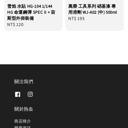
雪焰 水貼 HG-104 1/144
萬榮 工具系列 硝基漆 專
HG 命運鋼彈 SPEC II + 宙
用溶劑 WJ-A02 (中) 500ml
斯型外掛裝備
Regular
NT$ 195
Regular
NT$ 120
price
price
關注我們
關於熱血
商店簡介