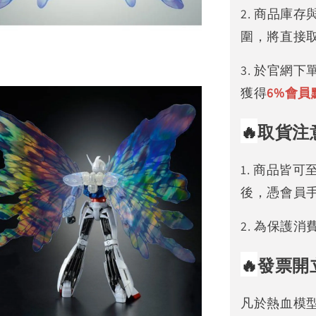
2. 商品庫
圍，將直接
3. 於官網
獲得
6%
會員
🔥
取貨注
1. 商品皆
後，憑會員
2. 為保護
🔥
發票開
凡於熱血模