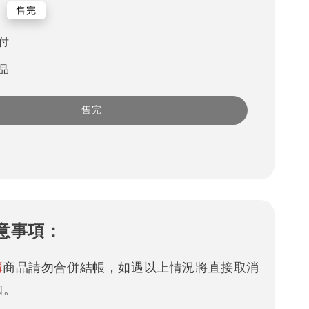
0
售完
付
品
售完
意事項：
購
商品請勿合併結帳，如遇以上情況將直接取消
知。