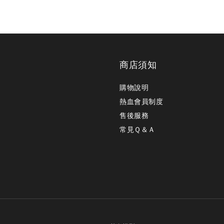
商店須知
購物說明
熱血會員制度
售後服務
常見Ｑ＆Ａ