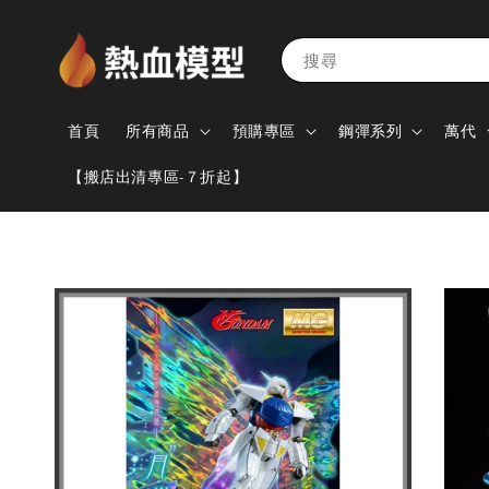
搜尋
首頁
所有商品
預購專區
鋼彈系列
萬代
【搬店出清專區-７折起】