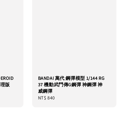
EROID
BANDAI 萬代 鋼彈模型 1/144 RG
代理版
37 機動武鬥傳G鋼彈 神鋼彈 神
威鋼彈
Regular
NT$ 840
price