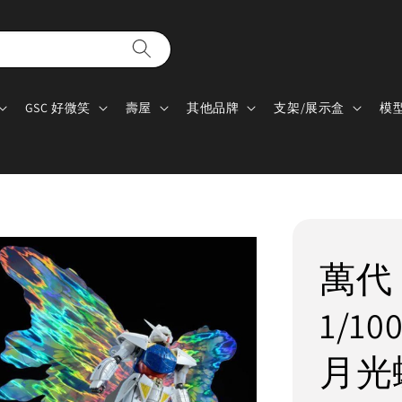
GSC 好微笑
壽屋
其他品牌
支架/展示盒
模
萬代
1/1
月光蝶