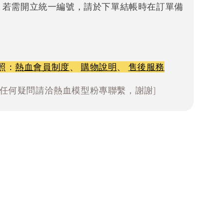
。若需開立統一編號，請於下單結帳時在訂單備
照：
熱血會員制度
、
購物說明
、
售後服務
有任何疑問請洽熱血模型粉專聯繫，謝謝]