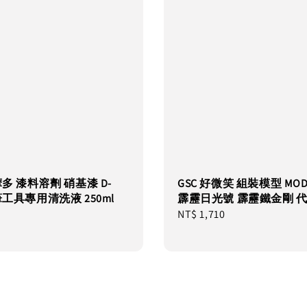
摩多 漆料溶劑 硝基漆 D-
GSC 好微笑 組裝模型 MOD
噴筆工具專用清洗液 250ml
霹靂日光號 霹靂鐵金剛 
Regular
NT$ 1,710
price