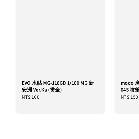
EVO 水貼 MG-116GD 1/100 MG 新
modo 
安洲 Ver.Ka (燙金)
04S 
Regular
NT$ 100
Regular
NT$ 150
price
price