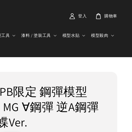
登入
購物車
型工具
漆料 / 塗裝工具
模型水貼
模型殺肉
 PB限定 鋼彈模型
00 MG ∀鋼彈 逆A鋼彈
Ver.