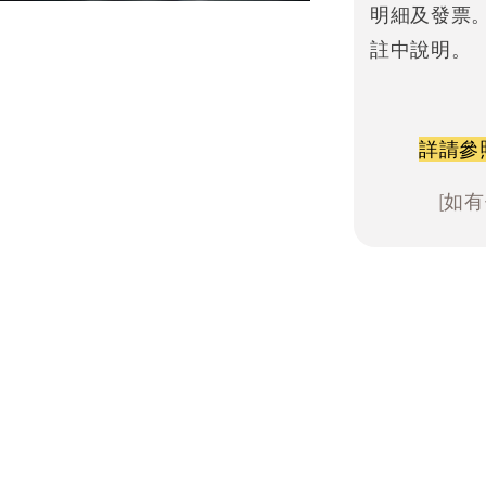
明細及發票
註中說明。
詳請參
[如