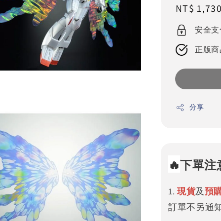
Regular
NT$ 1,73
price
安全支
正版商
分享
🔥
下單注
1.
現貨
及
預
訂單不另通