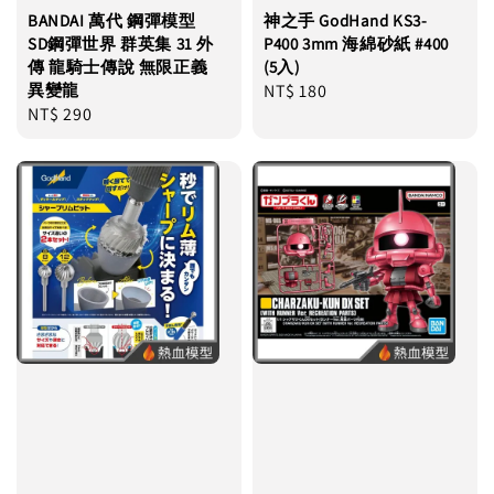
BANDAI 萬代 鋼彈模型
神之手 GodHand KS3-
SD鋼彈世界 群英集 31 外
P400 3mm 海綿砂紙 #400
傳 龍騎士傳說 無限正義
(5入)
異變龍
Regular
NT$ 180
Regular
NT$ 290
price
price