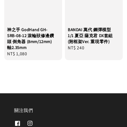
神之手 GodHand GH-
BANDAI 萬代 鋼彈模型
SRB-08-12 滾輪狀修邊鑽
1/1 夏亞 薩克君 DX套組
頭 倒角器 (8mm/12mm)
(附框架Ver. 重現零件)
軸2.35mm
Regular
NT$ 240
Regular
NT$ 1,080
price
price
關注我們