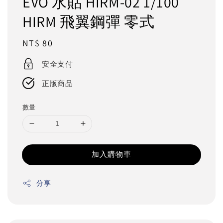
EVO 水貼 HIRM-02 1/100
HIRM 飛翼鋼彈 零式
Regular
NT$ 80
price
安全支付
正版商品
數量
加入購物車
分享