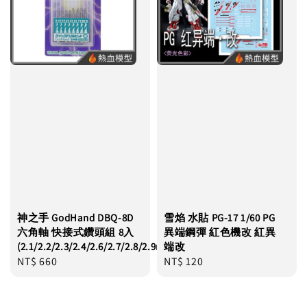
神之手 GodHand DBQ-8D
雪焰 水貼 PG-17 1/60 PG
六角軸 快接式鑽頭組 8入
異端鋼彈 紅色機改 紅異
(2.1/2.2/2.3/2.4/2.6/2.7/2.8/2.9mm)
端改
Regular
NT$ 660
Regular
NT$ 120
price
price