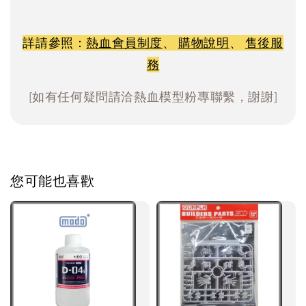
詳請參照：
熱血會員制度
、
購物說明
、
售後服
務
[如有任何疑問請洽熱血模型粉專聯繫，謝謝]
您可能也喜歡