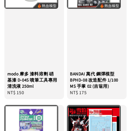
modo 摩多 漆料溶劑 硝
BANDAI 萬代 鋼彈模型
基漆 D-04S 噴筆工具專用
BPHD-08 改造配件 1/100
清洗液 250ml
MS 手掌 02 (吉翁用)
Regular
NT$ 150
Regular
NT$ 175
price
price