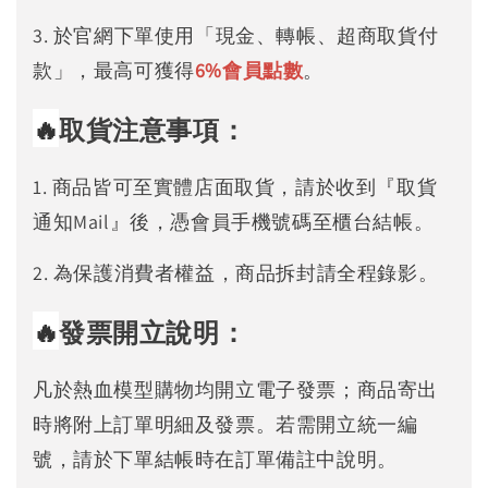
3. 於官網下單使用「現金、轉帳、超商取貨付
款」，最高可獲得
6%
會員點數
。
🔥
取貨注意事項：
1. 商品皆可至實體店面取貨，請於收到『取貨
通知Mail』後，憑會員手機號碼至櫃台結帳。
2. 為保護消費者權益，商品拆封請全程錄影。
🔥
發票開立說明：
凡於熱血模型購物均開立電子發票；商品寄出
時將附上訂單明細及發票。若需開立統一編
號，請於下單結帳時在訂單備註中說明。