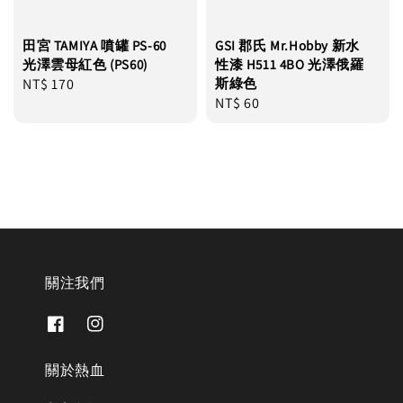
田宮 TAMIYA 噴罐 PS-60
GSI 郡氏 Mr.Hobby 新水
光澤雲母紅色 (PS60)
性漆 H511 4BO 光澤俄羅
Regular
NT$ 170
斯綠色
Regular
NT$ 60
price
price
關注我們
關於熱血