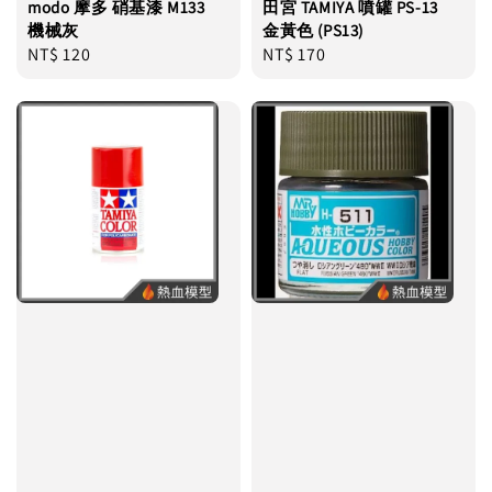
modo 摩多 硝基漆 M133
田宮 TAMIYA 噴罐 PS-13
機械灰
金黃色 (PS13)
Regular
NT$ 120
Regular
NT$ 170
price
price