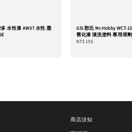
摩多 水性漆 AW07 水性 墨
GSI 郡氏 Mr.Hobby WCT-
SE
舊化漆 漬洗塗料 專用溶劑 1
Regular
NT$ 155
price
商店須知