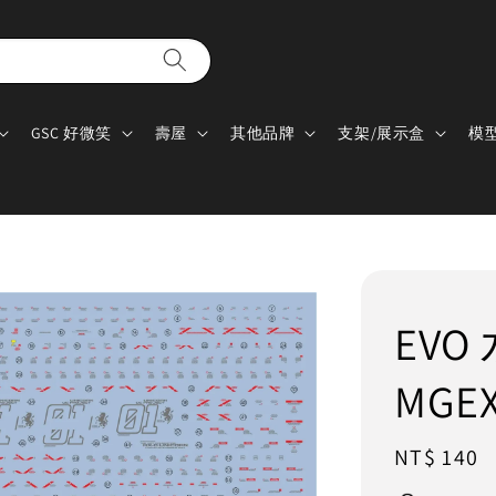
GSC 好微笑
壽屋
其他品牌
支架/展示盒
模
EVO 
MG
Regular
NT$ 140
price