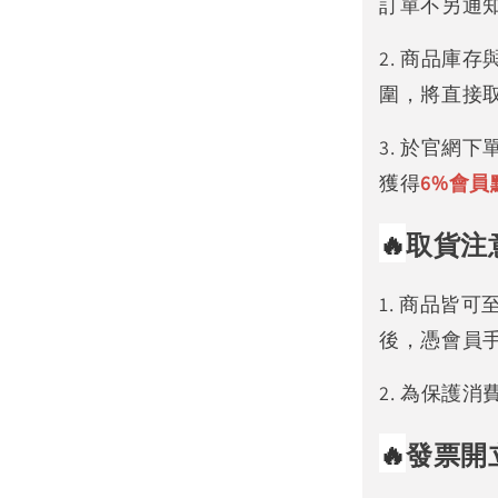
訂單不另通
2. 商品庫
圍，將直接
3. 於官網
獲得
6%
會員
🔥
取貨注
1. 商品皆
後，憑會員
2. 為保護
🔥
發票開