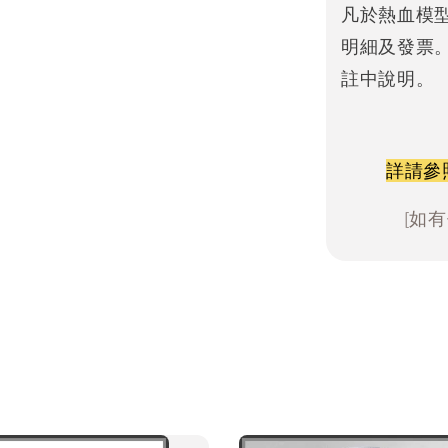
凡於熱血模
明細及發票
註中說明。
詳請參
[如