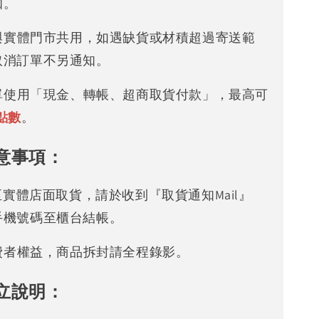
知。
存與實體門市共用，如遇缺貨或材積超過寄送範
取消訂單不另通知。
下單使用「現金、轉帳、超商取貨付款」，最高可
點數
。
意事項：
可至實體店面取貨，請於收到『取貨通知Mail』
手機號碼至櫃台結帳。
消費者權益，商品拆封請全程錄影。
立說明：