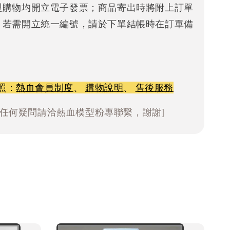
型購物均開立電子發票；商品寄出時將附上訂單
。若需開立統一編號，請於下單結帳時在訂單備
照：
熱血會員制度
、
購物說明
、
售後服務
有任何疑問請洽熱血模型粉專聯繫，謝謝]