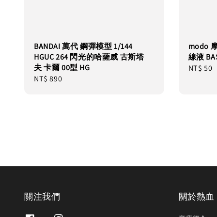
BANDAI 萬代 鋼彈模型 1/144
modo 
HGUC 264 閃光的哈薩威 古斯塔
線液 BA
夫 卡爾 00型 HG
Regular
NT$ 50
Regular
NT$ 890
price
price
關注我們
關於熱血