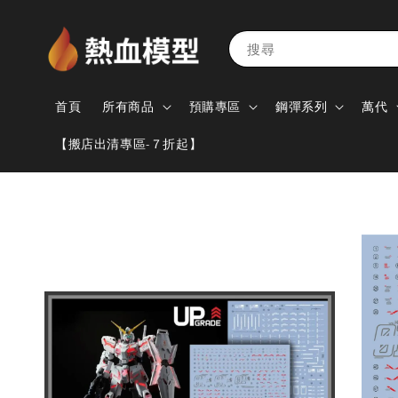
搜尋
首頁
所有商品
預購專區
鋼彈系列
萬代
【搬店出清專區-７折起】