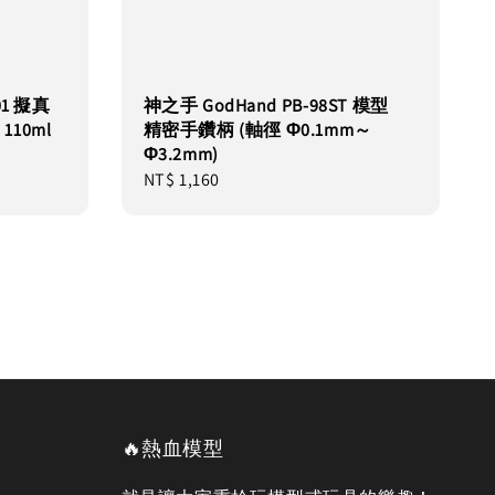
101 擬真
神之手 GodHand PB-98ST 模型
10ml
精密手鑽柄 (軸徑 Φ0.1mm～
Φ3.2mm)
Regular
NT$ 1,160
price
🔥熱血模型