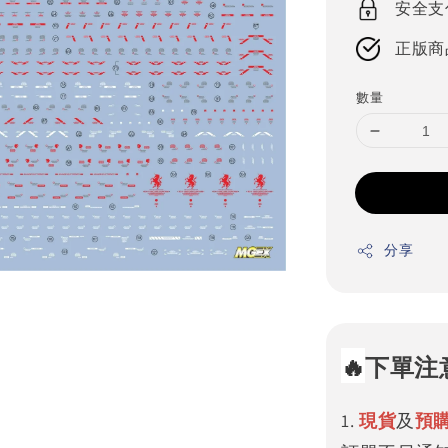
安全支
正版商
數量
分享
🔥
下單注
1.
現貨
及
預