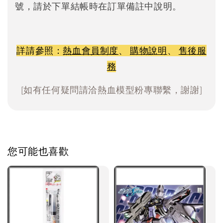
號，請於下單結帳時在訂單備註中說明。
詳請參照：
熱血會員制度
、
購物說明
、
售後服
務
[如有任何疑問請洽熱血模型粉專聯繫，謝謝]
您可能也喜歡