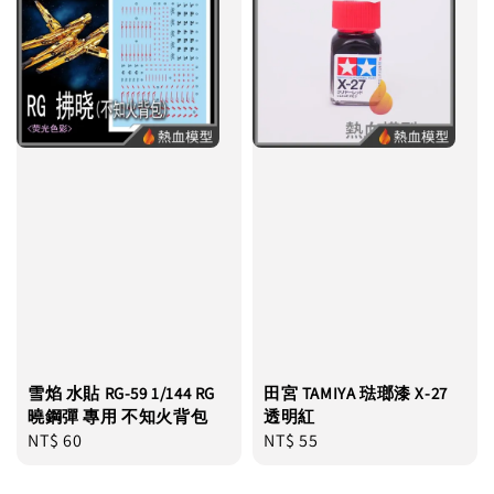
雪焰 水貼 RG-59 1/144 RG
田宮 TAMIYA 琺瑯漆 X-27
曉鋼彈 專用 不知火背包
透明紅
Regular
NT$ 60
Regular
NT$ 55
price
price