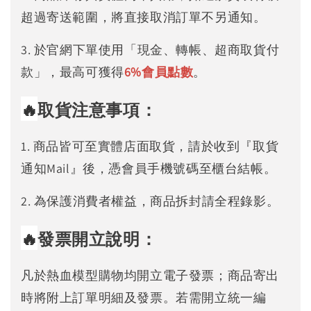
超過寄送範圍，將直接取消訂單不另通知。
3. 於官網下單使用「現金、轉帳、超商取貨付
款」，最高可獲得
6%
會員點數
。
🔥
取貨注意事項：
1. 商品皆可至實體店面取貨，請於收到『取貨
通知Mail』後，憑會員手機號碼至櫃台結帳。
2. 為保護消費者權益，商品拆封請全程錄影。
🔥
發票開立說明：
凡於熱血模型購物均開立電子發票；商品寄出
時將附上訂單明細及發票。若需開立統一編