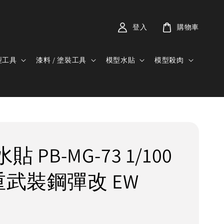
登入
購物車
型工具
漆料 / 塗裝工具
模型水貼
模型殺肉
水貼 PB-MG-73 1/100
 重武裝鋼彈改 EW