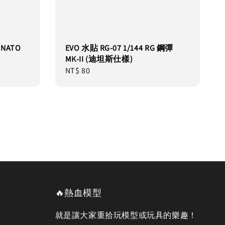
 NATO
EVO 水貼 RG-07 1/144 RG 鋼彈
MK-II (迪坦斯仕樣)
Regular
NT$ 80
price
🔥熱血模型
就是讓大家重拾玩模型或玩具的樂趣！