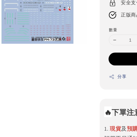
安全支
正版商
數量
分享
🔥
下單注
1.
現貨
及
預