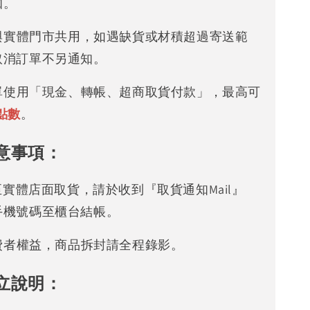
知。
存與實體門市共用，如遇缺貨或材積超過寄送範
取消訂單不另通知。
下單使用「現金、轉帳、超商取貨付款」，最高可
點數
。
意事項：
可至實體店面取貨，請於收到『取貨通知Mail』
手機號碼至櫃台結帳。
消費者權益，商品拆封請全程錄影。
立說明：