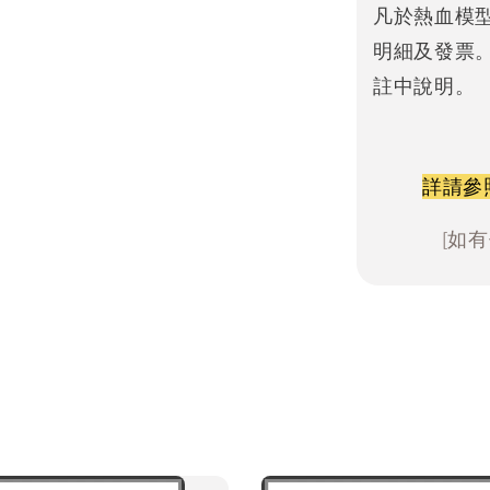
凡於熱血模
明細及發票
註中說明。
詳請參
[如