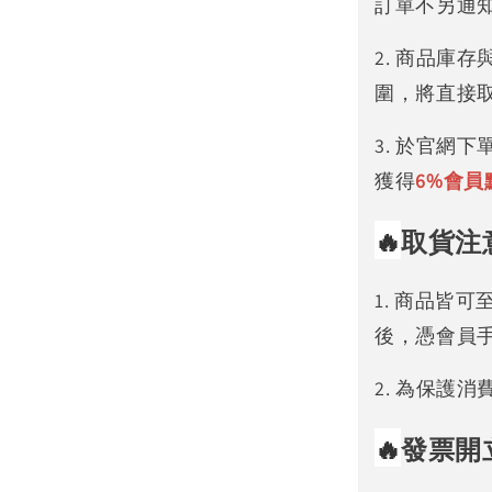
訂單不另通
2. 商品庫
圍，將直接
3. 於官網
獲得
6%
會員
🔥
取貨注
1. 商品皆
後，憑會員
2. 為保護
🔥
發票開