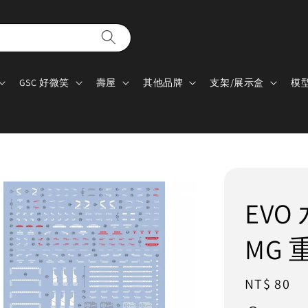
GSC 好微笑
壽屋
其他品牌
支架/展示盒
模
EVO 
MG
Regular
NT$ 80
price