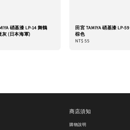
MIYA 硝基漆 LP-14 舞鶴
田宮 TAMIYA 硝基漆 LP-59
灰 (日本海軍)
棕色
Regular
NT$ 55
price
商店須知
購物說明