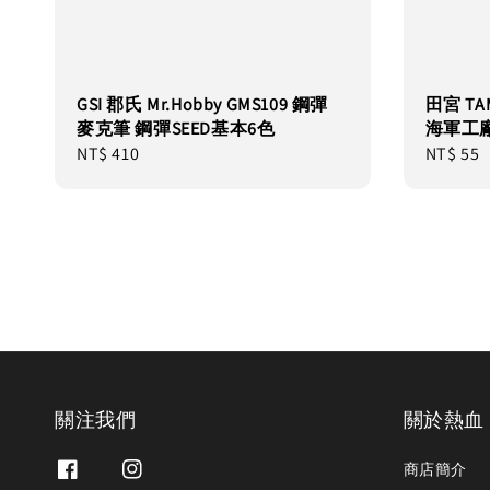
GSI 郡氏 Mr.Hobby GMS109 鋼彈
田宮 TA
麥克筆 鋼彈SEED基本6色
海軍工廠
Regular
NT$ 410
Regular
NT$ 55
price
price
關注我們
關於熱血
商店簡介