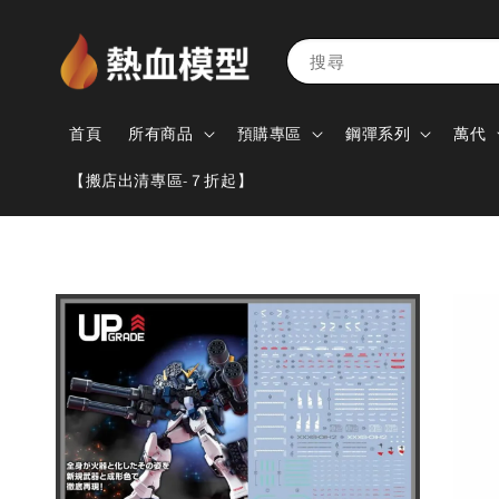
搜尋
首頁
所有商品
預購專區
鋼彈系列
萬代
【搬店出清專區-７折起】