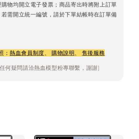
型購物均開立電子發票；商品寄出時將附上訂單
。若需開立統一編號，請於下單結帳時在訂單備
照：
熱血會員制度
、
購物說明
、
售後服務
有任何疑問請洽熱血模型粉專聯繫，謝謝]