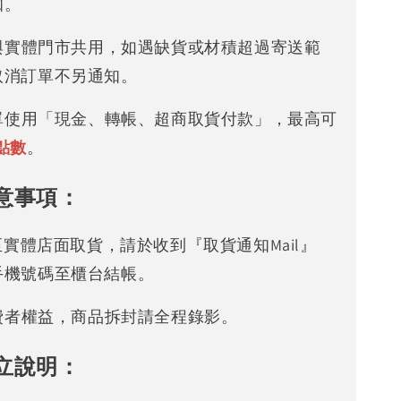
知。
存與實體門市共用，如遇缺貨或材積超過寄送範
取消訂單不另通知。
下單使用「現金、轉帳、超商取貨付款」，最高可
點數
。
意事項：
可至實體店面取貨，請於收到『取貨通知Mail』
手機號碼至櫃台結帳。
消費者權益，商品拆封請全程錄影。
立說明：