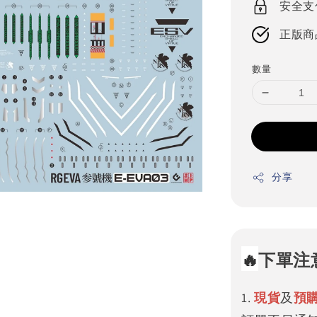
安全支
正版商
數量
分享
🔥
下單注
1.
現貨
及
預