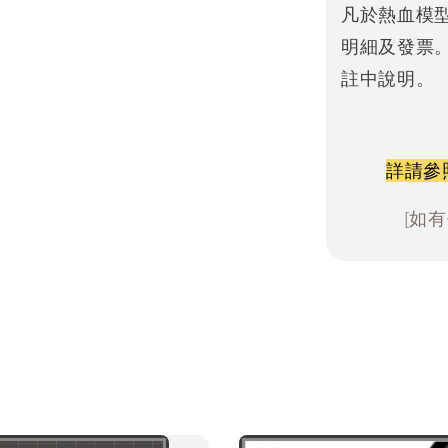
凡於熱血模
明細及發票
註中說明。
詳請參
[如