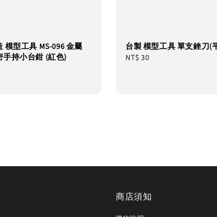
 模型工具 MS-096 金屬
台製 模型工具 單支銼刀(平
手持小台鉗 (紅色)
Regular
NT$ 30
price
商店須知