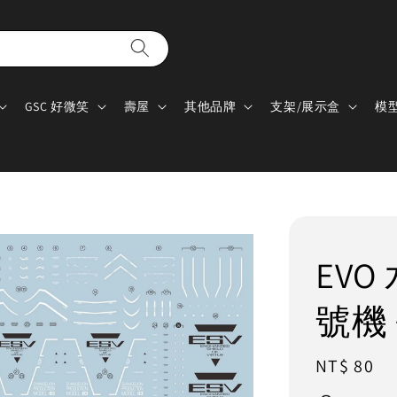
GSC 好微笑
壽屋
其他品牌
支架/展示盒
模
EVO 
號機 
Regular
NT$ 80
price