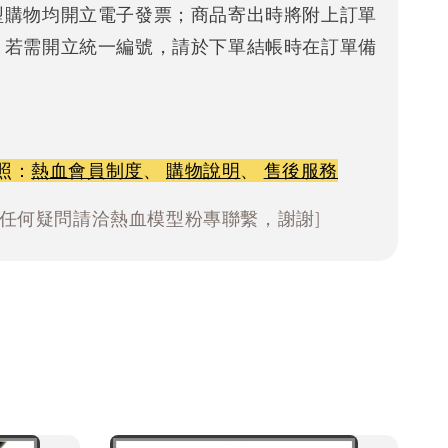
型購物均開立電子發票；商品寄出時將附上訂單
。若需開立統一編號，請於下單結帳時在訂單備
照：
熱血會員制度
、
購物說明
、
售後服務
有任何疑問請洽熱血模型粉專聯繫，謝謝]