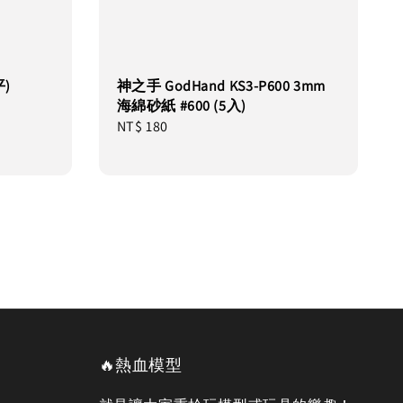
)
神之手 GodHand KS3-P600 3mm
海綿砂紙 #600 (5入)
Regular
NT$ 180
price
🔥熱血模型