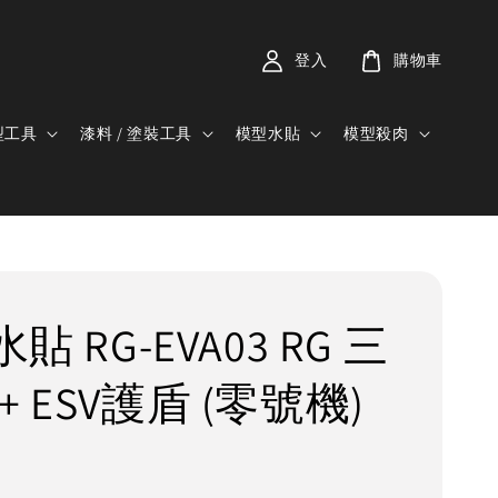
登入
購物車
型工具
漆料 / 塗裝工具
模型水貼
模型殺肉
水貼 RG-EVA03 RG 三
+ ESV護盾 (零號機)