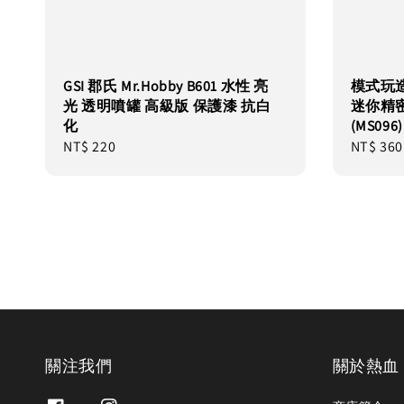
GSI 郡氏 Mr.Hobby B601 水性 亮
模式玩造
光 透明噴罐 高級版 保護漆 抗白
迷你精密
化
(MS096)
Regular
NT$ 220
Regular
NT$ 360
price
price
關注我們
關於熱血