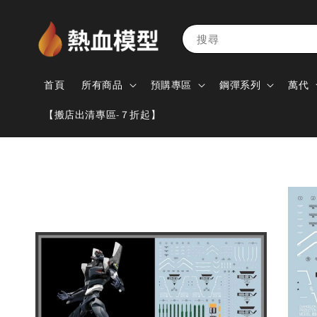
搜尋
首頁
所有商品
預購專區
鋼彈系列
萬代
【搬店出清專區-７折起】