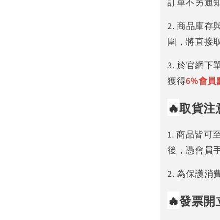
訂單不另通
2. 商品庫
圍，將直接
3. 於官網
獲得
6%
會員
🔥
取貨注
1. 商品皆
後，憑會員
2. 為保護
🔥
發票開