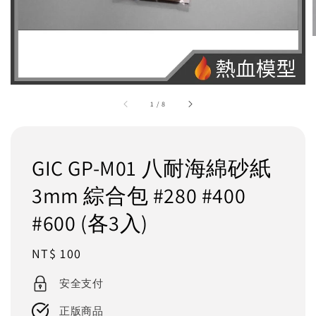
1
/
8
GIC GP-M01 八耐海綿砂紙
3mm 綜合包 #280 #400
#600 (各3入)
Regular
NT$ 100
price
安全支付
正版商品