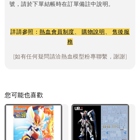
號，請於下單結帳時在訂單備註中說明。
詳請參照：
熱血會員制度
、
購物說明
、
售後服
務
[如有任何疑問請洽熱血模型粉專聯繫，謝謝]
您可能也喜歡