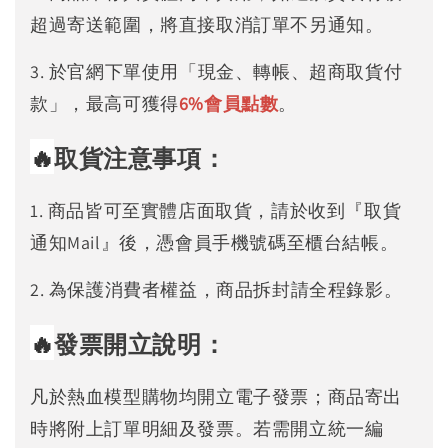
超過寄送範圍，將直接取消訂單不另通知。
3. 於官網下單使用「現金、轉帳、超商取貨付
款」，最高可獲得
6%
會員點數
。
🔥
取貨注意事項：
1. 商品皆可至實體店面取貨，請於收到『取貨
通知Mail』後，憑會員手機號碼至櫃台結帳。
2. 為保護消費者權益，商品拆封請全程錄影。
🔥
發票開立說明：
凡於熱血模型購物均開立電子發票；商品寄出
時將附上訂單明細及發票。若需開立統一編