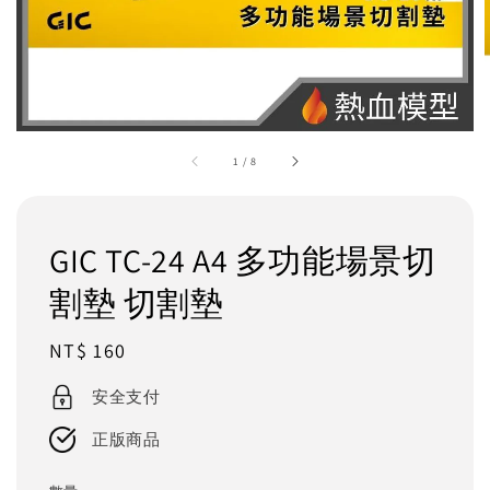
1
/
8
GIC TC-24 A4 多功能場景切
割墊 切割墊
Regular
NT$ 160
price
安全支付
正版商品