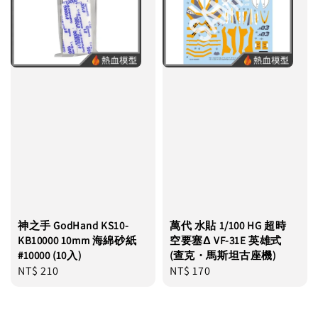
神之手 GodHand KS10-
萬代 水貼 1/100 HG 超時
KB10000 10mm 海綿砂紙
空要塞Δ VF-31E 英雄式
#10000 (10入)
(查克・馬斯坦古座機)
Regular
NT$ 210
Regular
NT$ 170
price
price