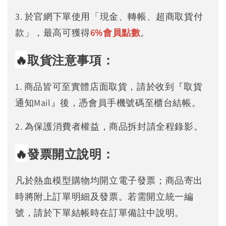
3. 於官網下單使用「現金、轉帳、超商取貨付
款」，最高可獲得
6%
會員點數
。
🔥
取貨注意事項：
1. 商品皆可至實體店面取貨，請於收到『取貨
通知Mail』後，憑會員手機號碼至櫃台結帳。
2. 為保護消費者權益，商品拆封請全程錄影。
🔥
發票開立說明：
凡於熱血模型購物均開立電子發票；商品寄出
時將附上訂單明細及發票。若需開立統一編
號，請於下單結帳時在訂單備註中說明。