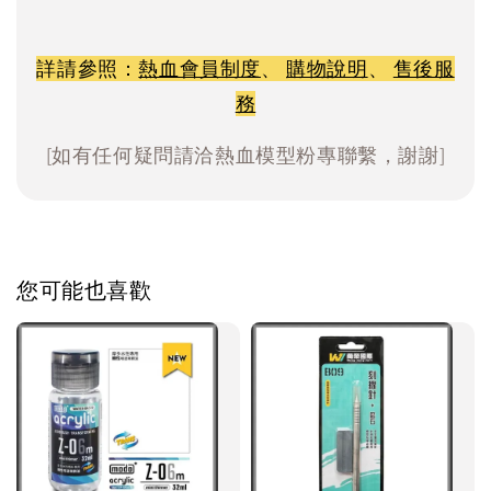
詳請參照：
熱血會員制度
、
購物說明
、
售後服
務
[如有任何疑問請洽熱血模型粉專聯繫，謝謝]
您可能也喜歡