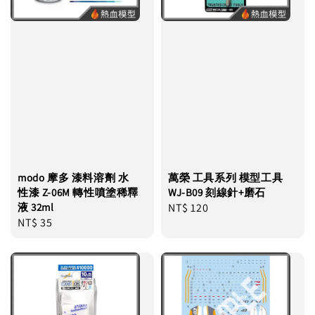
modo 摩多 漆料溶劑 水
萬榮 工具系列 模型工具
性漆 Z-06M 轉性噴塗稀釋
WJ-B09 刻線針+磨石
液 32ml
Regular
NT$ 120
Regular
NT$ 35
price
price