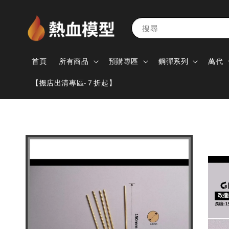
搜尋
首頁
所有商品
預購專區
鋼彈系列
萬代
【搬店出清專區-７折起】