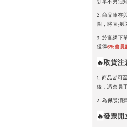
訂單不另通
2. 商品庫
圍，將直接
3. 於官網
獲得
6%
會員
🔥
取貨注
1. 商品皆
後，憑會員
2. 為保護
🔥
發票開