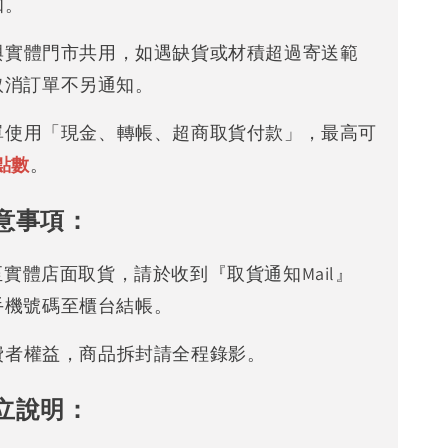
知。
存與實體門市共用，如遇缺貨或材積超過寄送範
取消訂單不另通知。
下單使用「現金、轉帳、超商取貨付款」，最高可
點數
。
意事項：
可至實體店面取貨，請於收到『取貨通知Mail』
手機號碼至櫃台結帳。
消費者權益，商品拆封請全程錄影。
立說明：