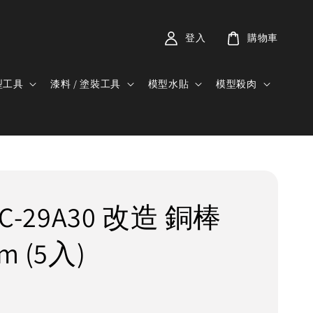
登入
購物車
型工具
漆料 / 塗裝工具
模型水貼
模型殺肉
TC-29A30 改造 銅棒
m (5入)