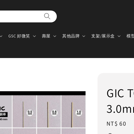
GSC 好微笑
壽屋
其他品牌
支架/展示盒
模
GIC 
3.0m
Regular
NT$ 60
price