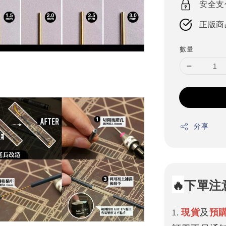
安全支
正版商
數量
分享
🔥
下單注
1.
現貨
及
預