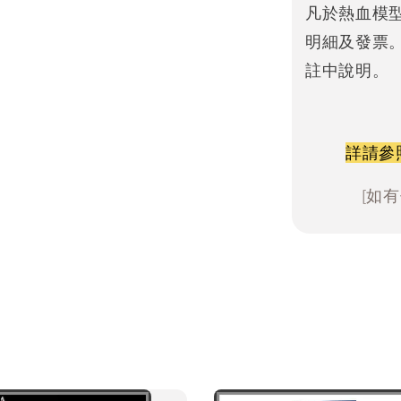
凡於熱血模
明細及發票
註中說明。
詳請參
[如