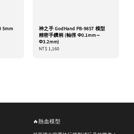
0 5mm
神之手 GodHand PB-98ST 模型
精密手鑽柄 (軸徑 Φ0.1mm～
Φ3.2mm)
Regular
NT$ 1,160
price
🔥熱血模型