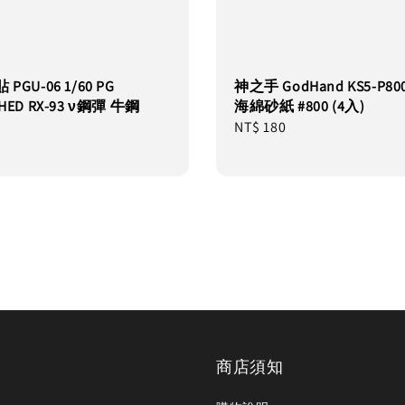
PGU-06 1/60 PG
神之手 GodHand KS5-P80
HED RX-93 ν鋼彈 牛鋼
海綿砂紙 #800 (4入)
Regular
NT$ 180
price
商店須知