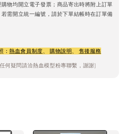
型購物均開立電子發票；商品寄出時將附上訂單
。若需開立統一編號，請於下單結帳時在訂單備
照：
熱血會員制度
、
購物說明
、
售後服務
有任何疑問請洽熱血模型粉專聯繫，謝謝]