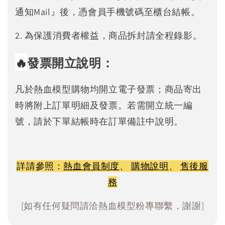
通知Mail』後，憑會員手機號碼至櫃台結帳。
2. 為保護消費者權益，商品拆封請全程錄影。
🔥
發票開立說明：
凡於熱血模型購物均開立電子發票；商品寄出
時將附上訂單明細及發票。若需開立統一編
號，請於下單結帳時在訂單備註中說明。
詳請參照：
熱血會員制度
、
購物說明
、
售後服
務
[如有任何疑問請洽熱血模型粉專聯繫，謝謝]