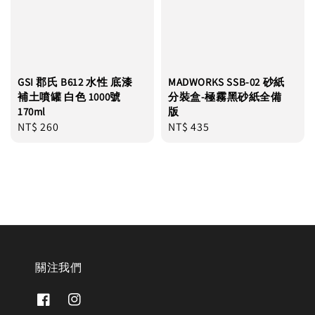
GSI 郡氏 B612 水性 底漆
MADWORKS SSB-02 砂紙
補土噴罐 白色 1000號
分裝盒-極霧黑砂紙全備
170ml
版
Regular
NT$ 260
Regular
NT$ 435
price
price
關注我們