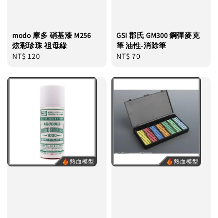
modo 摩多 硝基漆 M256
GSI 郡氏 GM300 鋼彈麥克
炫彩珍珠 祖母綠
筆 油性-消除筆
Regular
NT$ 120
Regular
NT$ 70
price
price