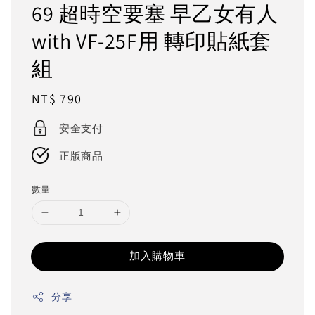
69 超時空要塞 早乙女有人
with VF-25F用 轉印貼紙套
組
Regular
NT$ 790
price
安全支付
正版商品
數量
加入購物車
分享