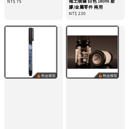
Regular
NT$ 75
補土噴罐 白色 180ml 塑
膠/金屬零件 兩用
price
Regular
NT$ 230
price