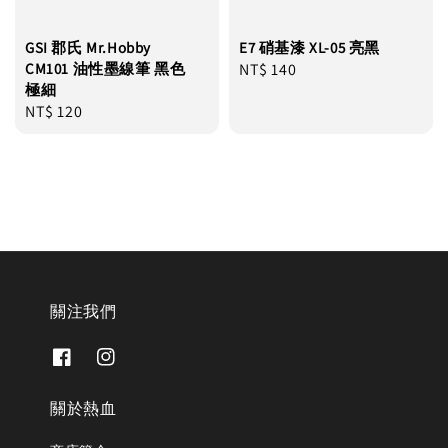
GSI 郡氏 Mr.Hobby
E7 硝基漆 XL-05 亮黑
CM101 油性墨線筆 黑色
Regular
NT$ 140
極細
price
Regular
NT$ 120
price
關注我們
關於熱血