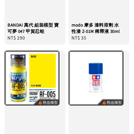
BANDAI 萬代 組裝模型 寶
modo 摩多 漆料溶劑 水
可夢 047 甲賀忍蛙
性漆 Z-01M 稀釋液 30ml
Regular
NT$ 290
Regular
NT$ 35
price
price