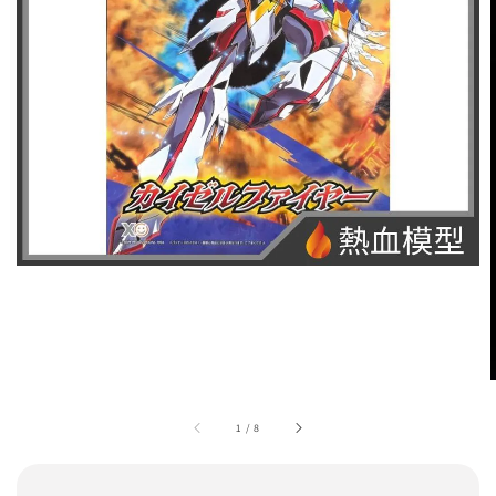
1
/
8