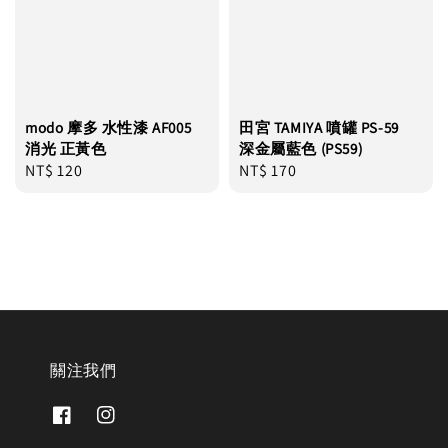
modo 摩多 水性漆 AF005
田宮 TAMIYA 噴罐 PS-59
消光 正黃色
深金屬藍色 (PS59)
Regular
NT$ 120
Regular
NT$ 170
price
price
關注我們