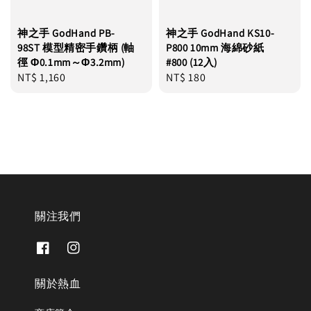
神之手 GodHand PB-
神之手 GodHand KS10-
98ST 模型精密手鑽柄 (軸
P800 10mm 海綿砂紙
徑 Φ0.1mm～Φ3.2mm)
#800 (12入)
Regular
NT$ 1,160
Regular
NT$ 180
price
price
關注我們
關於熱血