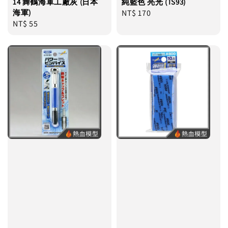
14 舞鶴海軍工廠灰 (日本
純藍色 亮光 (TS93)
海軍)
Regular
NT$ 170
Regular
NT$ 55
price
price