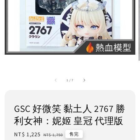
1
/
7
GSC 好微笑 黏土人 2767 勝
利女神：妮姬 皇冠 代理版
Sale
NT$ 1,225
Regular
售完
NT$ 1,750