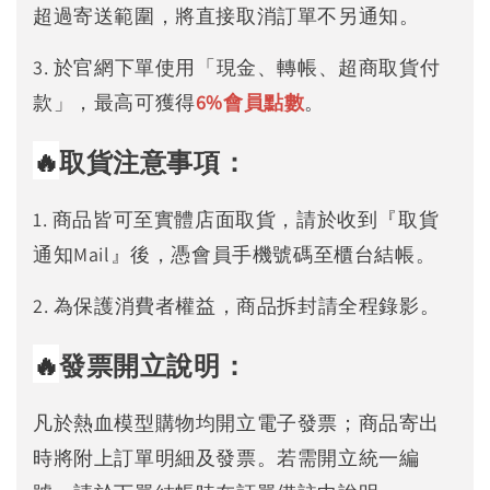
超過寄送範圍，將直接取消訂單不另通知。
3. 於官網下單使用「現金、轉帳、超商取貨付
款」，最高可獲得
6%
會員點數
。
🔥
取貨注意事項：
1. 商品皆可至實體店面取貨，請於收到『取貨
通知Mail』後，憑會員手機號碼至櫃台結帳。
2. 為保護消費者權益，商品拆封請全程錄影。
🔥
發票開立說明：
凡於熱血模型購物均開立電子發票；商品寄出
時將附上訂單明細及發票。若需開立統一編