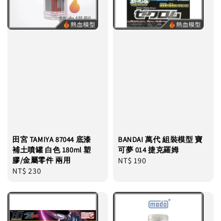
田宮 TAMIYA 87044 底漆
BANDAI 萬代 組裝模型 寶
補土噴罐 白色 180ml 塑
可夢 014 捷克羅姆
膠/金屬零件 兩用
Regular
NT$ 190
Regular
NT$ 230
price
price