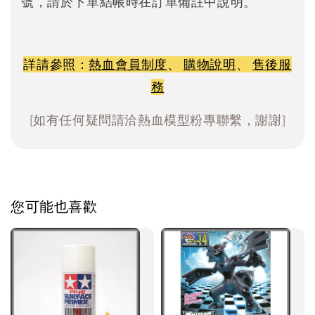
號，請於下單結帳時在訂單備註中說明。
詳請參照：
熱血會員制度
、
購物說明
、
售後服
務
[如有任何疑問請洽熱血模型粉專聯繫，謝謝]
您可能也喜歡