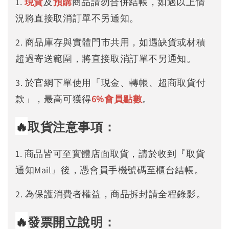
1.
現貨
及
預購
商品請勿合併結帳，如遇以上情
況將直接取消訂單不另通知。
2. 商品庫存與實體門市共用，如遇缺貨或材積
超過寄送範圍，將直接取消訂單不另通知。
3. 於官網下單使用「現金、轉帳、超商取貨付
款」，最高可獲得
6%
會員點數
。
🔥
取貨注意事項：
1. 商品皆可至實體店面取貨，請於收到『取貨
通知Mail』後，憑會員手機號碼至櫃台結帳。
2. 為保護消費者權益，商品拆封請全程錄影。
🔥
發票開立說明：