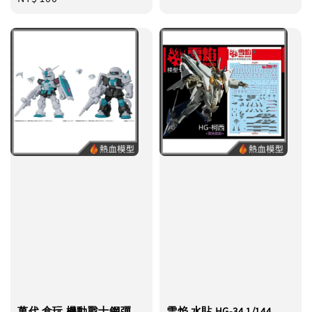
price
price
萬代 盒玩 機動戰士鋼彈
雪焰 水貼 HG-34 1/144