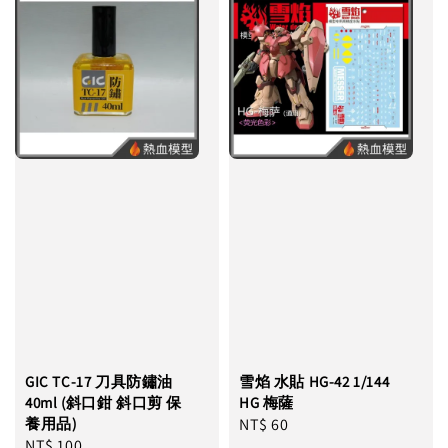
GIC TC-17 刀具防鏽油
雪焰 水貼 HG-42 1/144
40ml (斜口鉗 斜口剪 保
HG 梅薩
養用品)
Regular
NT$ 60
Regular
NT$ 100