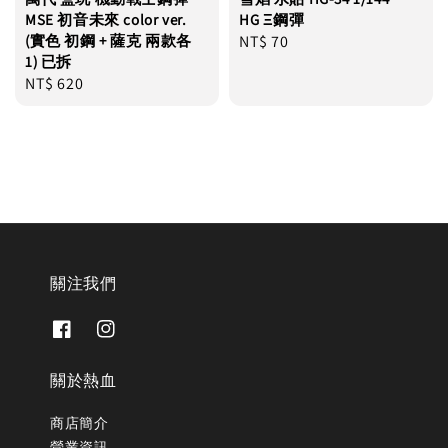
MSE 初音未來 color ver.
HG Ξ鋼彈
(實色 初鋼 + 薩克 兩款各
Regular
NT$ 70
1) 已拆
price
Regular
NT$ 620
price
關注我們
關於熱血
商店簡介
營業資訊