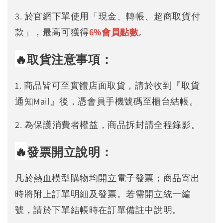
3. 於官網下單使用「現金、轉帳、超商取貨付
款」，最高可獲得
6%
會員點數
。
🔥
取貨注意事項：
1. 商品皆可至實體店面取貨，請於收到『取貨
通知Mail』後，憑會員手機號碼至櫃台結帳。
2. 為保護消費者權益，商品拆封請全程錄影。
🔥
發票開立說明：
凡於熱血模型購物均開立電子發票；商品寄出
時將附上訂單明細及發票。若需開立統一編
號，請於下單結帳時在訂單備註中說明。