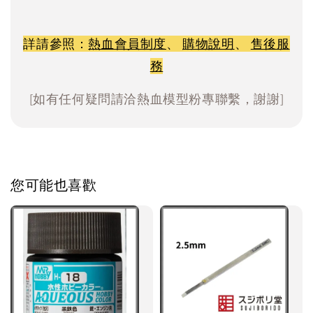
詳請參照：
熱血會員制度
、
購物說明
、
售後服
務
[如有任何疑問請洽熱血模型粉專聯繫，謝謝]
您可能也喜歡