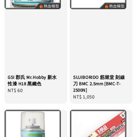
GSI 郡氏 Mr.Hobby 新水
SUJIBORIDO 筋堀堂 刻線
性漆 H18 黑鐵色
刀 BMC 2.5mm [BMC-T-
Regular
NT$ 60
2500N]
Regular
NT$ 1,050
price
price