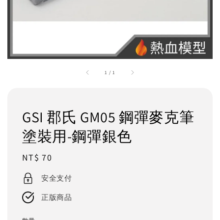
1
/
1
GSI 郡氏 GM05 鋼彈麥克筆
塗裝用-鋼彈銀色
Regular
NT$ 70
price
安全支付
正版商品