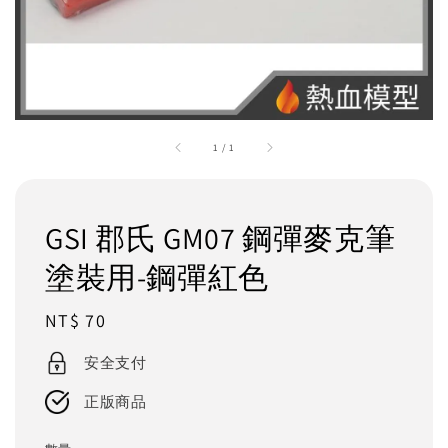
1
/
1
GSI 郡氏 GM07 鋼彈麥克筆
塗裝用-鋼彈紅色
Regular
NT$ 70
price
安全支付
正版商品