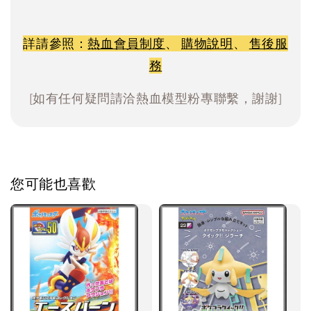
詳請參照：
熱血會員制度
、
購物說明
、
售後服
務
[如有任何疑問請洽熱血模型粉專聯繫，謝謝]
您可能也喜歡