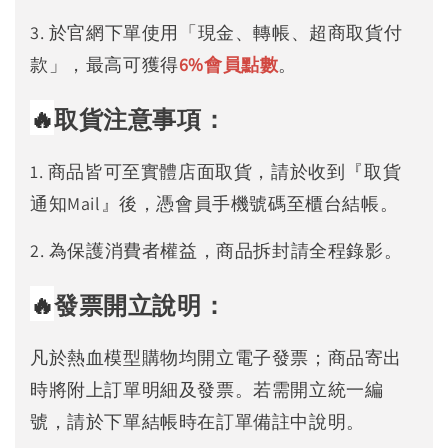
3. 於官網下單使用「現金、轉帳、超商取貨付
款」，最高可獲得
6%
會員點數
。
🔥
取貨注意事項：
1. 商品皆可至實體店面取貨，請於收到『取貨
通知Mail』後，憑會員手機號碼至櫃台結帳。
2. 為保護消費者權益，商品拆封請全程錄影。
🔥
發票開立說明：
凡於熱血模型購物均開立電子發票；商品寄出
時將附上訂單明細及發票。若需開立統一編
號，請於下單結帳時在訂單備註中說明。