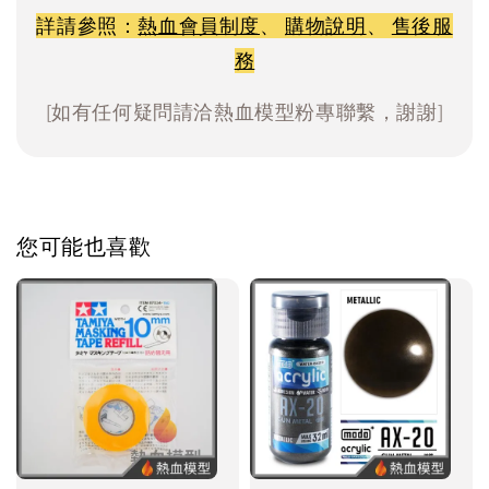
詳請參照：
熱血會員制度
、
購物說明
、
售後服
務
[如有任何疑問請洽熱血模型粉專聯繫，謝謝]
您可能也喜歡