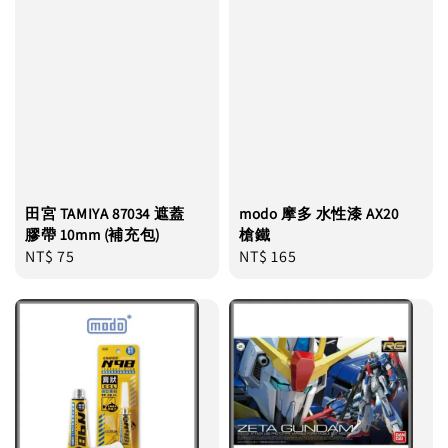
田宮 TAMIYA 87034 遮蓋
modo 摩多 水性漆 AX20
膠帶 10mm (補充包)
槍鐵
Regular
NT$ 75
Regular
NT$ 165
price
price