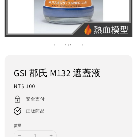
1
/
1
GSI 郡氏 M132 遮蓋液
Regular
NT$ 100
price
安全支付
正版商品
數量