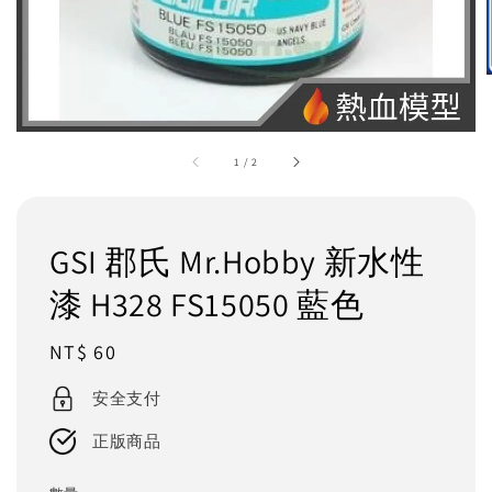
1
/
2
GSI 郡氏 Mr.Hobby 新水性
漆 H328 FS15050 藍色
Regular
NT$ 60
price
安全支付
正版商品