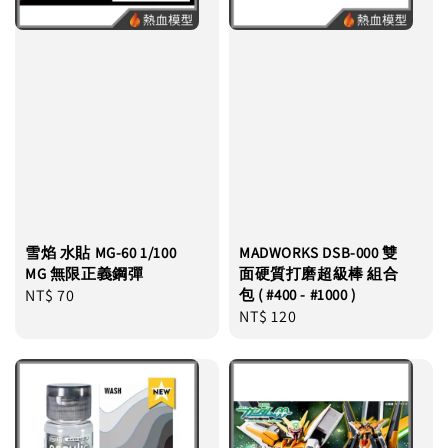
雪焰 水貼 MG-60 1/100
MADWORKS DSB-000 雙
MG 無限正義鋼彈
面硬質打磨超級棒 組合
Regular
NT$ 70
包 ( #400 - #1000 )
Regular
NT$ 120
price
price