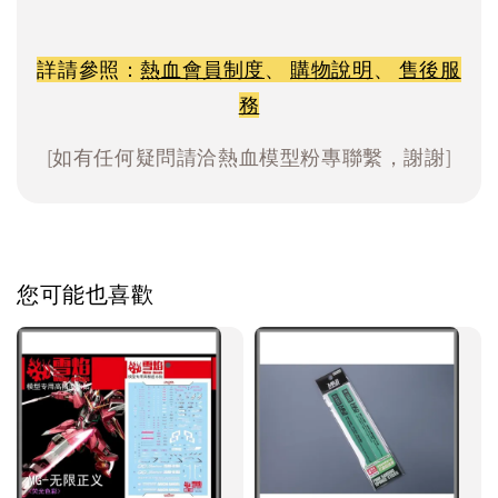
詳請參照：
熱血會員制度
、
購物說明
、
售後服
務
[如有任何疑問請洽熱血模型粉專聯繫，謝謝]
您可能也喜歡