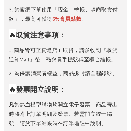
3. 於官網下單使用「現金、轉帳、超商取貨付
款」，最高可獲得
6%
會員點數
。
🔥
取貨注意事項：
1. 商品皆可至實體店面取貨，請於收到『取貨
通知Mail』後，憑會員手機號碼至櫃台結帳。
2. 為保護消費者權益，商品拆封請全程錄影。
🔥
發票開立說明：
凡於熱血模型購物均開立電子發票；商品寄出
時將附上訂單明細及發票。若需開立統一編
號，請於下單結帳時在訂單備註中說明。