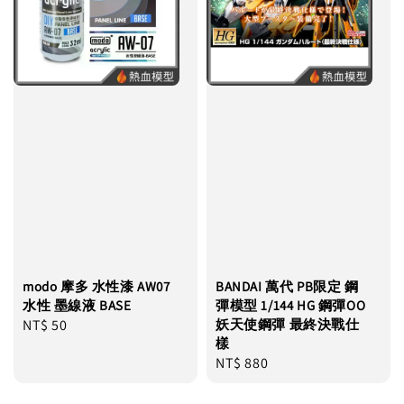
modo 摩多 水性漆 AW07
BANDAI 萬代 PB限定 鋼
水性 墨線液 BASE
彈模型 1/144 HG 鋼彈OO
Regular
NT$ 50
妖天使鋼彈 最終決戰仕
樣
price
Regular
NT$ 880
price