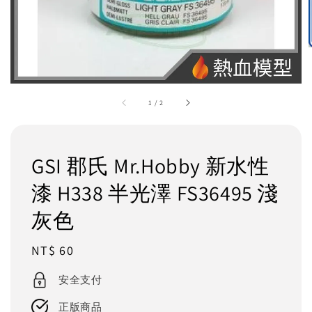
1
/
2
GSI 郡氏 Mr.Hobby 新水性
漆 H338 半光澤 FS36495 淺
灰色
Regular
NT$ 60
price
安全支付
正版商品