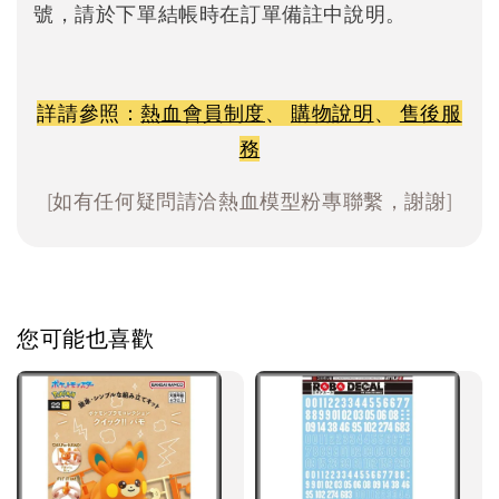
號，請於下單結帳時在訂單備註中說明。
詳請參照：
熱血會員制度
、
購物說明
、
售後服
務
[如有任何疑問請洽熱血模型粉專聯繫，謝謝]
您可能也喜歡