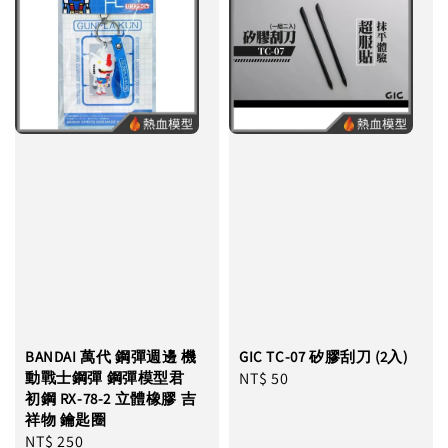
BANDAI 萬代 鋼彈週邊 機
GIC TC-07 矽膠刮刀 (2入)
動戰士鋼彈 鋼彈模型君
Regular
NT$ 50
初鋼 RX-78-2 立體橡膠 吉
price
祥物 鑰匙圈
Regular
NT$ 250