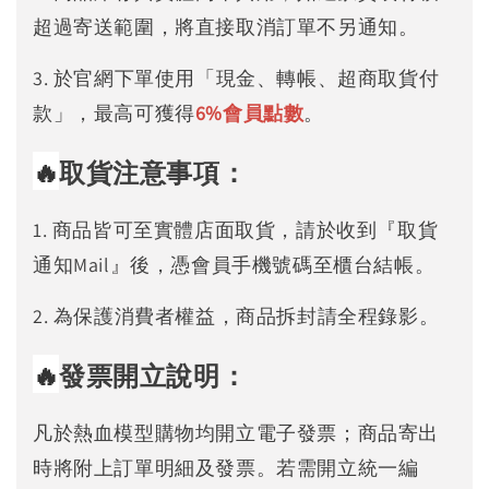
超過寄送範圍，將直接取消訂單不另通知。
3. 於官網下單使用「現金、轉帳、超商取貨付
款」，最高可獲得
6%
會員點數
。
🔥
取貨注意事項：
1. 商品皆可至實體店面取貨，請於收到『取貨
通知Mail』後，憑會員手機號碼至櫃台結帳。
2. 為保護消費者權益，商品拆封請全程錄影。
🔥
發票開立說明：
凡於熱血模型購物均開立電子發票；商品寄出
時將附上訂單明細及發票。若需開立統一編