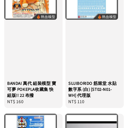
BANDAI 萬代 組裝模型 寶
SUJIBORIDO 筋堀堂 水貼
可夢 POKEPLA收藏集 快
數字系 (白) [ST02-N01-
組版!! 22 布撥
WH] 代理版
Regular
NT$ 160
Regular
NT$ 110
price
price