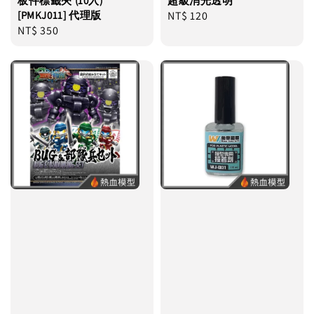
板件標籤夾 (10入)
超級消光透明
[PMKJ011] 代理版
Regular
NT$ 120
Regular
NT$ 350
price
price