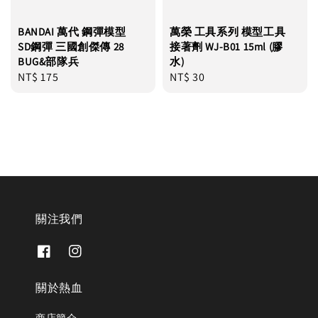
BANDAI 萬代 鋼彈模型
萬榮 工具系列 模型工具
SD鋼彈 三國創傑傳 28
接著劑 WJ-B01 15ml (膠
BUG&部隊兵
水)
Regular
NT$ 175
Regular
NT$ 30
price
price
關注我們
關於熱血
商店簡介