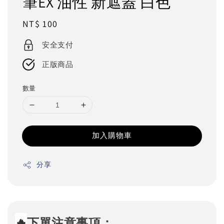
筆EX 油性 新遮蓋 白色
Regular
NT$ 100
price
安全支付
正版商品
數量
加入購物車
分享
🔥
下單注意事項：