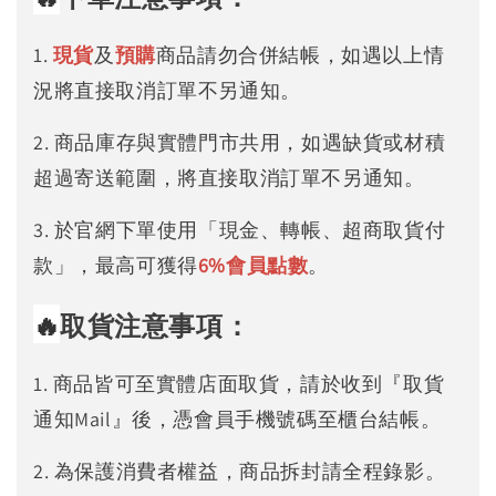
1.
現貨
及
預購
商品請勿合併結帳，如遇以上情
況將直接取消訂單不另通知。
2. 商品庫存與實體門市共用，如遇缺貨或材積
超過寄送範圍，將直接取消訂單不另通知。
3. 於官網下單使用「現金、轉帳、超商取貨付
款」，最高可獲得
6%
會員點數
。
🔥
取貨注意事項：
1. 商品皆可至實體店面取貨，請於收到『取貨
通知Mail』後，憑會員手機號碼至櫃台結帳。
2. 為保護消費者權益，商品拆封請全程錄影。