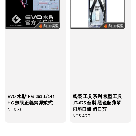
EVO 水貼 HG-251 1/144
萬榮 工具系列 模型工具
HG 無限正義鋼彈貳式
JT-025 台製 黑色超薄單
Regular
NT$ 80
刃斜口鉗 斜口剪
Regular
NT$ 420
price
price