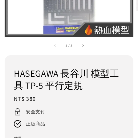
1
/
2
HASEGAWA 長谷川 模型工
具 TP-5 平行定規
Regular
NT$ 380
price
安全支付
正版商品