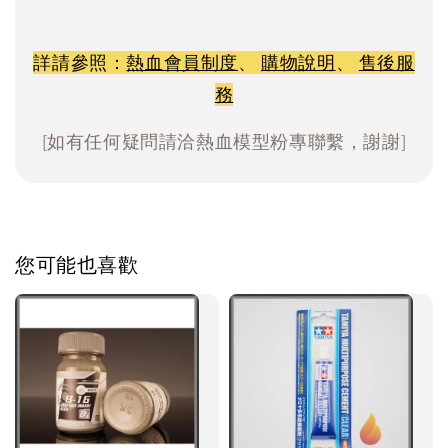
詳請參照：
熱血會員制度
、
購物說明
、
售後服
務
[如有任何疑問請洽熱血模型粉專聯繫，謝謝]
您可能也喜歡