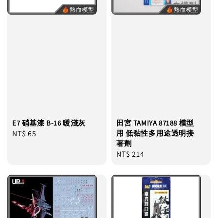
E7 硝基漆 B-16 暖淺灰
田宮 TAMIYA 87188 模型
Regular
NT$ 65
用 低黏性多用途透明接
著劑
price
Regular
NT$ 214
price