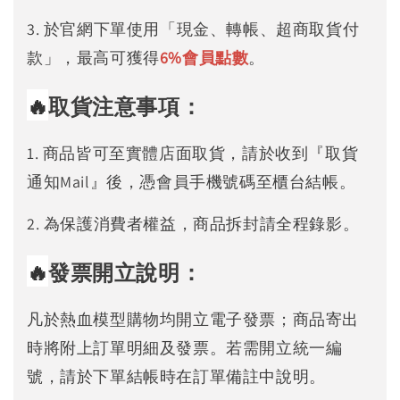
3. 於官網下單使用「現金、轉帳、超商取貨付
款」，最高可獲得
6%
會員點數
。
🔥
取貨注意事項：
1. 商品皆可至實體店面取貨，請於收到『取貨
通知Mail』後，憑會員手機號碼至櫃台結帳。
2. 為保護消費者權益，商品拆封請全程錄影。
🔥
發票開立說明：
凡於熱血模型購物均開立電子發票；商品寄出
時將附上訂單明細及發票。若需開立統一編
號，請於下單結帳時在訂單備註中說明。