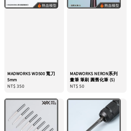
MADWORKS WD500 寬刀
MADWORKS NERON系列
5mm
畫筆 筆刷 圓舊化筆 (S)
Regular
NT$ 350
Regular
NT$ 50
price
price