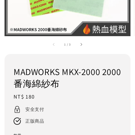
1
/
3
MADWORKS MKX-2000 2000
番海綿紗布
Regular
NT$ 180
price
安全支付
正版商品